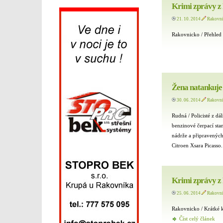
Krimi zprávy z
21. 10. 2014
Rakovn
Rakovnicko / Přehled 
Žena natankuje 
30. 06. 2014
Rakovn
Rudná / Policisté z d
benzinové čerpací st
nádrže a připravených
Citroen Xsara Picasso
Krimi zprávy z
25. 06. 2014
Rakovn
Rakovnicko / Krátké k
Číst celý článek