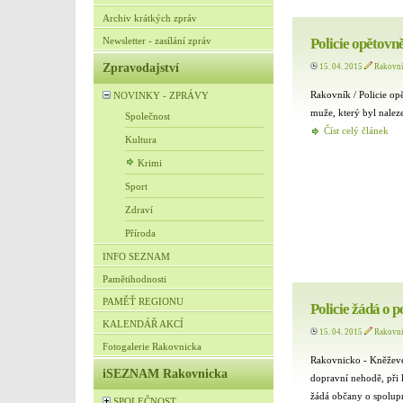
Archiv krátkých zpráv
Newsletter - zasílání zpráv
Policie opětovn
Zpravodajství
15. 04. 2015
Rakovn
Rakovník / Policie op
NOVINKY - ZPRÁVY
muže, který byl nalez
Společnost
Číst celý článek
Kultura
Krimi
Sport
Zdraví
Příroda
INFO SEZNAM
Pamětihodnosti
PAMĚŤ REGIONU
Policie žádá o 
KALENDÁŘ AKCÍ
15. 04. 2015
Rakovn
Fotogalerie Rakovnicka
Rakovnicko - Kněževe
iSEZNAM Rakovnicka
dopravní nehodě, při k
žádá občany o spolup
SPOLEČNOST