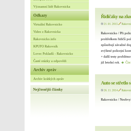
Významní lidé Rakovnicka
Odkazy
Řidičáky na zk
Virtuální Rakovnicko
21. 01. 2015
Rakovn
Video z Rakovnicka
Rakovnicko / Při poli
Rakovnicko.info
prohřeškem řidičů poži
způsobují závažné do
KPUFO Rakovník
zvýšené policejní kon
Lovec Pokladů - Rakovnicko
+ další testy problémo
Časté otázky a odpovědi
již letošní rok.
Číst
Archiv zpráv
Archiv krátkých zpráv
Auto se střetlo
Nejčtenější články
26. 11. 2014
Rakovn
Rakovnicko / Neobvyk