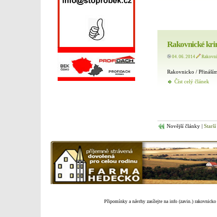
Rakovnické kri
04. 06. 2014
Rakovn
Rakovnicko / Přináším
Číst celý článek
Novější články |
Starší
Připomínky a návrhy zasílejte na info (zavin.) rakovnicko