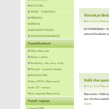
KULTURA
SPORT - TURISTIKA
Pátrání po hle
PŘÍRODA
09. 04. 2015
Rakovn
DOPRAVA
KUTNOHORSKO / Polici
MAPA RAKOVNICKA
jedenačtyřicetiletém 
SEZNAM BANKOMATŮ
Pamětihodnosti
Město Rakovník
Hrady a zámky
Rozhledny, věže, hory, vrchy
Přírodní - turistické lokality
ROZCESTNÍK
Další vlna spam
Knihy a DVD o Rakovnicku
24. 02. 2015
Rakovn
Audio CD - recenze
Mýty a legendy Rakovnicka
Rakovnicko / Další s
jsou ohroženi majitel
Paměť regionu
článek
Listopad 1989