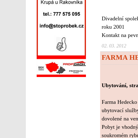
Divadelní spole
roku 2001
Kontakt na pevn
02. 03. 2012
FARMA H
Ubytování, stra
Farma Hedecko j
ubytovací služby
dovolené na ven
Pobyt je vhodný
soukromém rybní