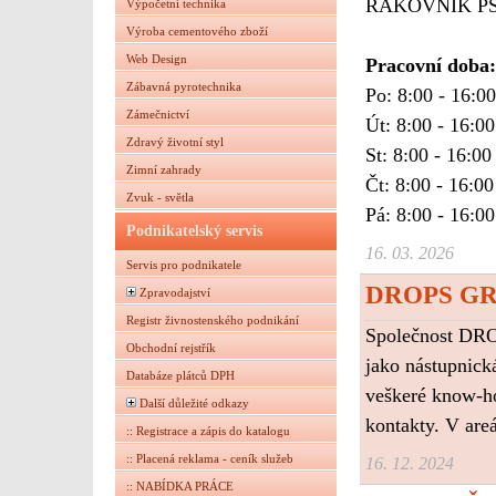
RAKOVNÍK PS
Výpočetní technika
Výroba cementového zboží
Web Design
Pracovní doba:
Zábavná pyrotechnika
Po: 8:00 - 16:0
Zámečnictví
Út: 8:00 - 16:00
Zdravý životní styl
St: 8:00 - 16:00
Zimní zahrady
Čt: 8:00 - 16:00
Zvuk - světla
Pá: 8:00 - 16:00
Podnikatelský servis
16. 03. 2026
Servis pro podnikatele
DROPS G
Zpravodajství
Registr živnostenského podnikání
Společnost DRO
Obchodní rejstřík
jako nástupnick
Databáze plátců DPH
veškeré know-ho
Další důležité odkazy
kontakty. V areá
:: Registrace a zápis do katalogu
:: Placená reklama - ceník služeb
16. 12. 2024
:: NABÍDKA PRÁCE