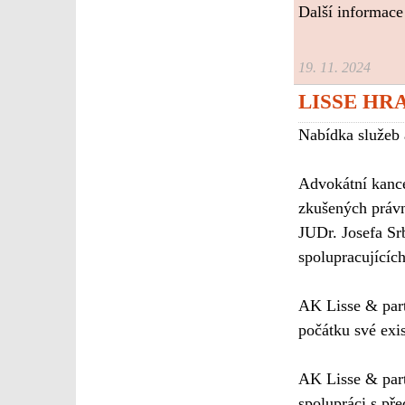
Další informace
19. 11. 2024
LISSE HR
Nabídka služeb 
Advokátní kance
zkušených právn
JUDr. Josefa Sr
spolupracujícíc
AK Lisse & part
počátku své exi
AK Lisse & part
spolupráci s př