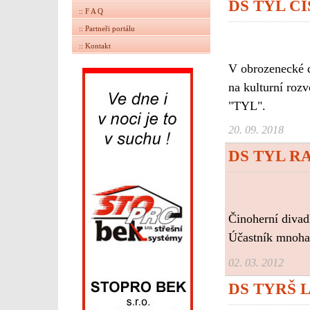
DS TYL Č
:: F A Q
:: Partneři portálu
:: Kontakt
V obrozenecké d
na kulturní rozv
"TYL".
20. 09. 2018
DS TYL R
Činoherní divadl
Účastník mnoha 
02. 03. 2012
DS TYRŠ 