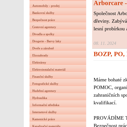
Arborcare 
Automobily - prodej
Společnost Arbo
Bankovní služby
dřeviny. Zabývá
Bezpečnost práce
Cestovní agentury
lesní probírkou
Divadla a spolky
Drogerie - Barvy laky
08. 11. 2024
Dveře a zárubně
BOZP, PO
Ekozahrady
Elektrárny
Elektroinstalační materiál
Finanční služby
Máme bohaté zku
Fotografické služby
POMOC, organiza
Hudební agentury
zahraničních spo
Hydraulika
kvalifikací.
Informační střediska
Internetové služby
PROVÁDÍME 
Kamenické práce
Bezpečnost prác
Kanalizační materiály