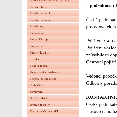
Stanice technické kontroly - STK
↑ podrobnosti 
Stavební firmy
Stavební materiály
Česká podnikate
Stavební spoření
poskytovatelem 
Stavebniny
Stravování
Stroje, Přístroje
Pojištění osob - 
Strojírenství
Pojištění vozidel
Střechy, krytiny
způsobilosti do
Svítidla
Cestovní pojišt
Tisková média
Topenářství a instalatérství
Vedoucí poboč
Topení, tepelné zářiče
Odborný porad
Truhlářství
Ubytování
KONTAKTNÍ 
Údržba zeleně
Česká podnikate
Úřady a instituce
Husovo nám. 5
Vodoinstalační materiál