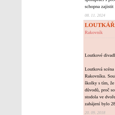
schopna zajistit
08. 11. 2024
LOUTKÁŘ
Rakovník
Loutkové divadl
Loutková scéna 
Rakovníku. Soubo
školky s tím, že
důvodů, proč so
stodola ve dvoře
zahájení bylo 2
20. 09. 2018