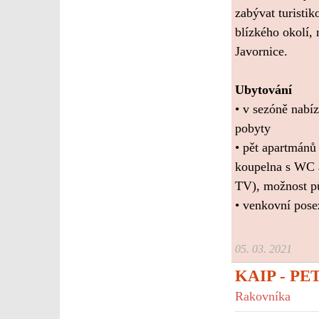
zabývat turistik
blízkého okolí,
Javornice.
Ubytování
• v sezóně nabí
pobyty
• pět apartmánů
koupelna s WC a
TV), možnost pů
• venkovní posez
05. 03. 2021
KAIP - P
Rakovníka