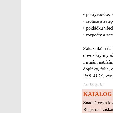
• pokrývačské, 
• izolace a zate
• pokládku všec
• rozpočty a za
Zákazníkům nabí
dovoz krytiny a
Firmám nabízíme
doplňky, folie,
PASLODE, výrob
19. 12. 2018
KATALOG F
Snadná cesta k 
Registrací získ