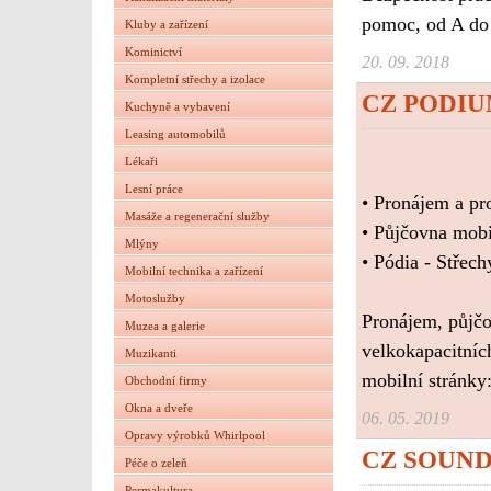
pomoc, od A do
Kluby a zařízení
Kominictví
20. 09. 2018
Kompletní střechy a izolace
CZ PODI
Kuchyně a vybavení
Leasing automobilů
Lékaři
Lesní práce
• Pronájem a pr
Masáže a regenerační služby
• Půjčovna mobil
Mlýny
• Pódia - Střech
Mobilní technika a zařízení
Motoslužby
Pronájem, půjčo
Muzea a galerie
velkokapacitních
Muzikanti
mobilní stránky
Obchodní firmy
Okna a dveře
06. 05. 2019
Opravy výrobků Whirlpool
CZ SOUND
Péče o zeleň
Permakultura