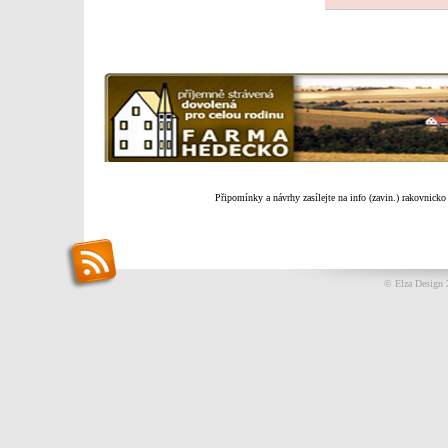
Připomínky a návrhy zasílejte na info (zavin.) rakovnicko
© Elza Design