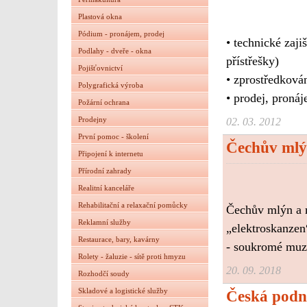
Plastová okna
Pódium - pronájem, prodej
• technické zaji
Podlahy - dveře - okna
přístřešky)
Pojišťovnictví
• zprostředková
Polygrafická výroba
• prodej, proná
Požární ochrana
Prodejny
02. 03. 2012
První pomoc - školení
Čechův mlýn
Připojení k internetu
Přírodní zahrady
Realitní kanceláře
Rehabilitační a relaxační pomůcky
Čechův mlýn a m
Reklamní služby
„elektroskanzen
Restaurace, bary, kavárny
- soukromé muz
Rolety - žaluzie - sítě proti hmyzu
20. 09. 2018
Rozhodčí soudy
Skladové a logistické služby
Česká podn