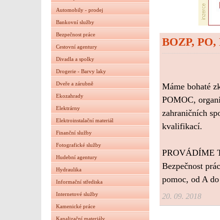
Automobily - prodej
Bankovní služby
Bezpečnost práce
BOZP, PO
Cestovní agentury
Divadla a spolky
Drogerie - Barvy laky
Dveře a zárubně
Máme bohaté zku
Ekozahrady
POMOC, organiza
Elektrárny
zahraničních spo
Elektroinstalační materiál
kvalifikací.
Finanční služby
Fotografické služby
PROVÁDÍME 
Hudební agentury
Bezpečnost prác
Hydraulika
pomoc, od A do
Informační střediska
Internetové služby
20. 09. 2018
Kamenické práce
Kanalizační materiály