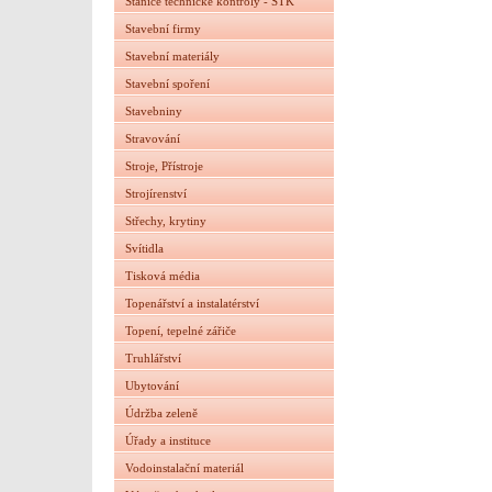
Stanice technické kontroly - STK
Stavební firmy
Stavební materiály
Stavební spoření
Stavebniny
Stravování
Stroje, Přístroje
Strojírenství
Střechy, krytiny
Svítidla
Tisková média
Topenářství a instalatérství
Topení, tepelné zářiče
Truhlářství
Ubytování
Údržba zeleně
Úřady a instituce
Vodoinstalační materiál