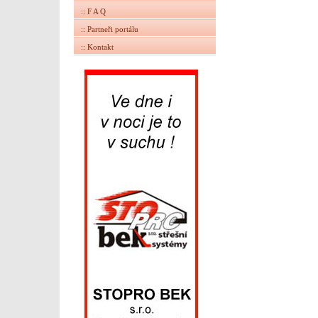
:: F A Q
:: Partneři portálu
:: Kontakt