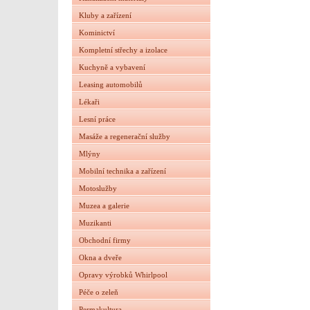
Kluby a zařízení
Kominictví
Kompletní střechy a izolace
Kuchyně a vybavení
Leasing automobilů
Lékaři
Lesní práce
Masáže a regenerační služby
Mlýny
Mobilní technika a zařízení
Motoslužby
Muzea a galerie
Muzikanti
Obchodní firmy
Okna a dveře
Opravy výrobků Whirlpool
Péče o zeleň
Permakultura