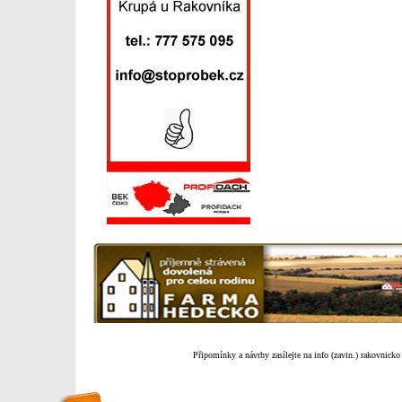
Připomínky a návrhy zasílejte na info (zavin.) rakovnicko