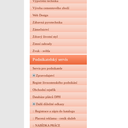
Výpočetní technika
Výroba cementového zboží
Web Design
Zábavná pyrotechnika
Zámečnictví
Zdravý životní styl
Zimní zahrady
Zvuk - světla
Podnikatelský servis
Servis pro podnikatele
Zpravodajství
Registr živnostenského podnikání
Obchodní rejstřík
Databáze plátců DPH
Další důležité odkazy
:: Registrace a zápis do katalogu
:: Placená reklama - ceník služeb
:: NABÍDKA PRÁCE