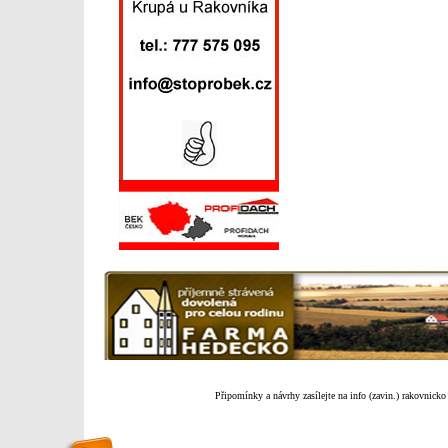
Připomínky a návrhy zasílejte na info (zavin.) rakovnicko