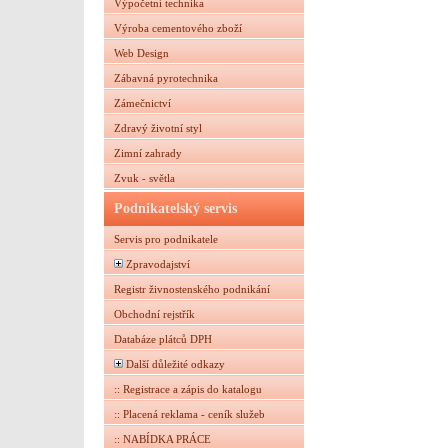
Výpočetní technika
Výroba cementového zboží
Web Design
Zábavná pyrotechnika
Zámečnictví
Zdravý životní styl
Zimní zahrady
Zvuk - světla
Podnikatelský servis
Servis pro podnikatele
Zpravodajství
Registr živnostenského podnikání
Obchodní rejstřík
Databáze plátců DPH
Další důležité odkazy
:: Registrace a zápis do katalogu
:: Placená reklama - ceník služeb
:: NABÍDKA PRÁCE