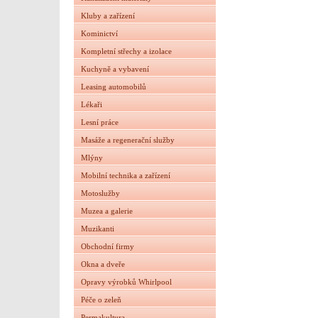
Kluby a zařízení
Kominictví
Kompletní střechy a izolace
Kuchyně a vybavení
Leasing automobilů
Lékaři
Lesní práce
Masáže a regenerační služby
Mlýny
Mobilní technika a zařízení
Motoslužby
Muzea a galerie
Muzikanti
Obchodní firmy
Okna a dveře
Opravy výrobků Whirlpool
Péče o zeleň
Permakultura