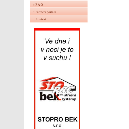
:: F A Q
:: Partneři portálu
:: Kontakt