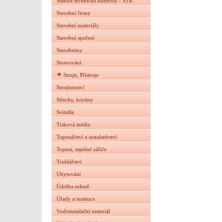
Stanice technické kontroly - STK
Stavební firmy
Stavební materiály
Stavební spoření
Stavebniny
Stravování
Stroje, Přístroje
Strojírenství
Střechy, krytiny
Svítidla
Tisková média
Topenářství a instalatérství
Topení, tepelné zářiče
Truhlářství
Ubytování
Údržba zeleně
Úřady a instituce
Vodoinstalační materiál