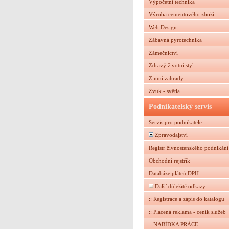
Výpočetní technika
Výroba cementového zboží
Web Design
Zábavná pyrotechnika
Zámečnictví
Zdravý životní styl
Zimní zahrady
Zvuk - světla
Podnikatelský servis
Servis pro podnikatele
Zpravodajství
Registr živnostenského podnikání
Obchodní rejstřík
Databáze plátců DPH
Další důležité odkazy
:: Registrace a zápis do katalogu
:: Placená reklama - ceník služeb
:: NABÍDKA PRÁCE