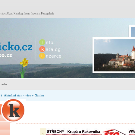
rávy, Akce, Katalog firem, Inzeráty, Fotogalerie
Lada
o)
| Aktuální stav - více v článku