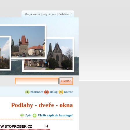
Mapa webu
|
Registrace
|
Přihlášení
nformace
atalog
nzerce
Podlahy - dveře - okna
Zpět
Vložit zápis do katalogu!