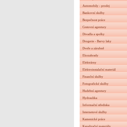
Automobily - prodej
Bankovní služby
Bezpečnost práce
Cestovní agentury
Divadla a spolky
Drogerie - Barvy laky
Dveře a zárubně
Ekozahrady
Elektrárny
Elektroinstalační materiál
Finanční služby
Fotografické služby
Hudební agentury
Hydraulika
Informační střediska
Internetové služby
Kamenické práce
Kanalizační materiály