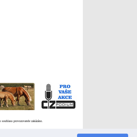
ho souhlasu provozovatele zakázáno.