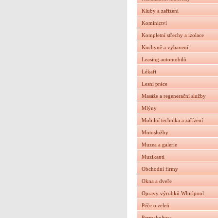
Kluby a zařízení
Kominictví
Kompletní střechy a izolace
Kuchyně a vybavení
Leasing automobilů
Lékaři
Lesní práce
Masáže a regenerační služby
Mlýny
Mobilní technika a zařízení
Motoslužby
Muzea a galerie
Muzikanti
Obchodní firmy
Okna a dveře
Opravy výrobků Whirlpool
Péče o zeleň
Permakultura