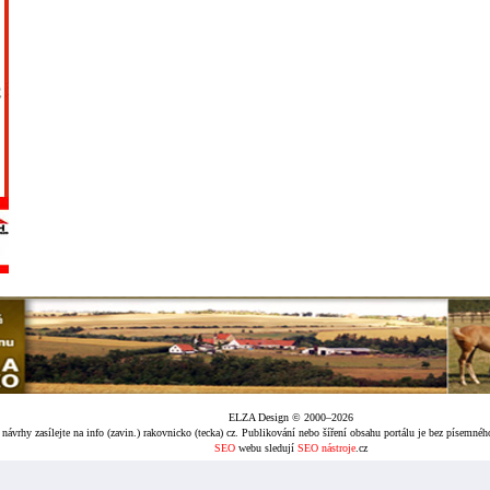
ELZA Design © 2000–2026
návrhy zasílejte na info (zavin.) rakovnicko (tecka) cz. Publikování nebo šíření obsahu portálu je bez písemné
SEO
webu sledují
SEO nástroje
.cz