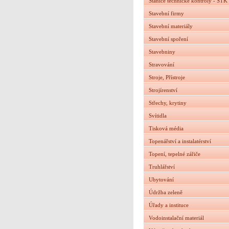
Stanice technické kontroly - STK
Stavební firmy
Stavební materiály
Stavební spoření
Stavebniny
Stravování
Stroje, Přístroje
Strojírenství
Střechy, krytiny
Svítidla
Tisková média
Topenářství a instalatérství
Topení, tepelné zářiče
Truhlářství
Ubytování
Údržba zeleně
Úřady a instituce
Vodoinstalační materiál