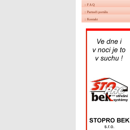
:: F A Q
:: Partneři portálu
:: Kontakt