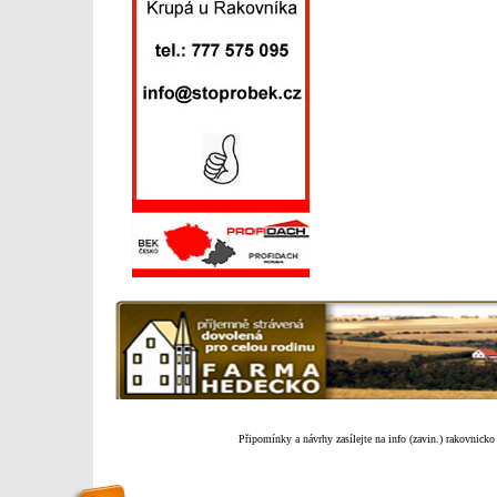
Připomínky a návrhy zasílejte na info (zavin.) rakovnicko