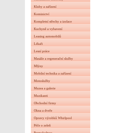
Kluby a zařízení
Kominictví
Kompletní střechy a izolace
Kuchyně a vybavení
Leasing automobilů
Lékaři
Lesní práce
Masáže a regenerační služby
Mlýny
Mobilní technika a zařízení
Motoslužby
Muzea a galerie
Muzikanti
Obchodní firmy
Okna a dveře
Opravy výrobků Whirlpool
Péče o zeleň
Permakultura