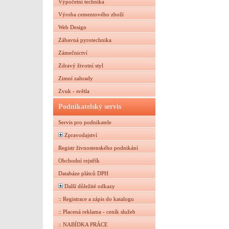
Výpočetní technika
Výroba cementového zboží
Web Design
Zábavná pyrotechnika
Zámečnictví
Zdravý životní styl
Zimní zahrady
Zvuk - světla
Podnikatelský servis
Servis pro podnikatele
Zpravodajství
Registr živnostenského podnikání
Obchodní rejstřík
Databáze plátců DPH
Další důležité odkazy
:: Registrace a zápis do katalogu
:: Placená reklama - ceník služeb
:: NABÍDKA PRÁCE