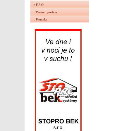
:: F A Q
:: Partneři portálu
:: Kontakt