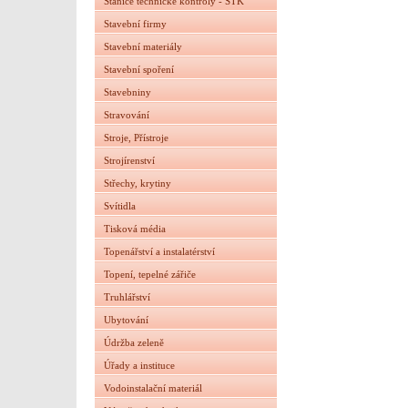
Stanice technické kontroly - STK
Stavební firmy
Stavební materiály
Stavební spoření
Stavebniny
Stravování
Stroje, Přístroje
Strojírenství
Střechy, krytiny
Svítidla
Tisková média
Topenářství a instalatérství
Topení, tepelné zářiče
Truhlářství
Ubytování
Údržba zeleně
Úřady a instituce
Vodoinstalační materiál