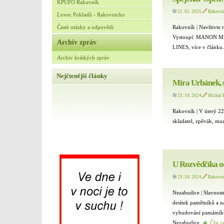
KPUFO Rakovník
22. 05. 2025
Rakovn
Lovec Pokladů - Rakovnicko
Časté otázky a odpovědi
Rakovník | Navštivte 
Vystoupí: MANON M
Archiv zpráv
LINES, více v článku
Archiv krátkých zpráv
Nejčtenější články
Míra Urbánek, s
23. 10. 2024
Michal 
Rakovník | V úterý 22
skladatel, zpěvák, m
U Rozvědčíka o
23. 10. 2024
Rakovn
Nezabudice | Slavnost
desítek pamětníků a n
vybudování památníku
Nezabudice.
Číst c