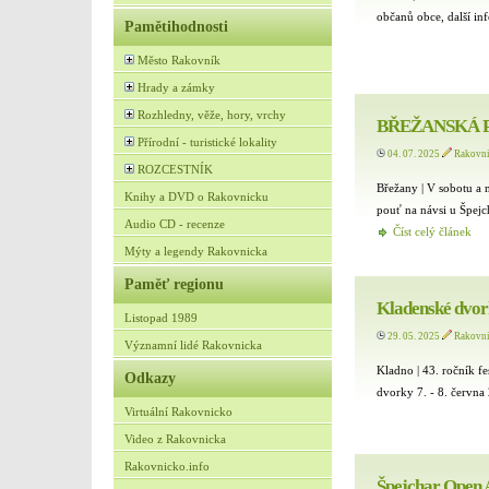
občanů obce, další in
Pamětihodnosti
Město Rakovník
Hrady a zámky
Rozhledny, věže, hory, vrchy
BŘEŽANSKÁ P
Přírodní - turistické lokality
04. 07. 2025
Rakovn
ROZCESTNÍK
Břežany | V sobotu a 
Knihy a DVD o Rakovnicku
pouť na návsi u Špejc
Audio CD - recenze
Číst celý článek
Mýty a legendy Rakovnicka
Paměť regionu
Kladenské dvor
Listopad 1989
29. 05. 2025
Rakovn
Významní lidé Rakovnicka
Kladno | 43. ročník f
Odkazy
dvorky 7. - 8. červn
Virtuální Rakovnicko
Video z Rakovnicka
Rakovnicko.info
Špejchar Open 