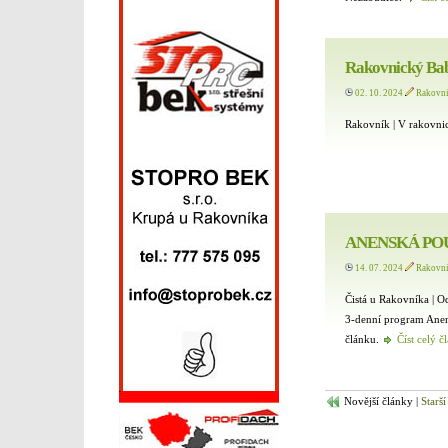
Rakovnický Bab
02. 10. 2024
Rakovn
Rakovník | V rakovni
ANENSKÁ POU
14. 07. 2024
Rakovn
Čistá u Rakovníka | O
3-denní program Anens
článku.
Číst celý č
Novější články |
Starší