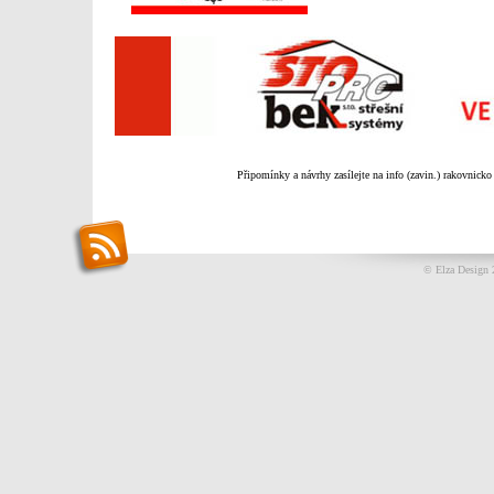
Připomínky a návrhy zasílejte na info (zavin.) rakovnicko
© Elza Design