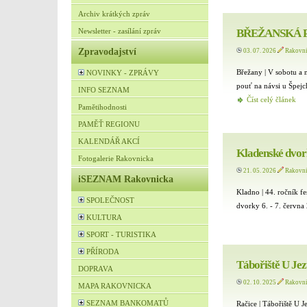
Archiv krátkých zpráv
Newsletter - zasílání zpráv
BŘEŽANSKÁ P
Zpravodajství
03. 07. 2026
Rakovn
Břežany | V sobotu a 
NOVINKY - ZPRÁVY
pouť na návsi u Špejc
INFO SEZNAM
Číst celý článek
Pamětihodnosti
PAMĚŤ REGIONU
KALENDÁŘ AKCÍ
Kladenské dvor
Fotogalerie Rakovnicka
21. 05. 2026
Rakovn
iSEZNAM Rakovnicka
Kladno | 44. ročník f
SPOLEČNOST
dvorky 6. - 7. červn
KULTURA
SPORT - TURISTIKA
PŘÍRODA
Tábořiště U Jez
DOPRAVA
02. 10. 2025
Rakovn
MAPA RAKOVNICKA
SEZNAM BANKOMATŮ
Račice | Tábořiště U J