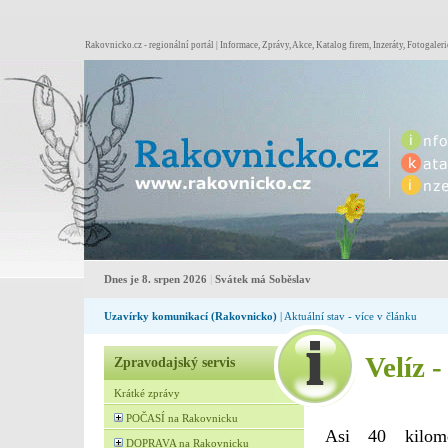
Rakovnicko.cz - regionální portál | Informace, Zprávy, Akce, Katalog firem, Inzeráty, Fotogaleri
Dnes je 8. srpen 2026
|
Svátek má Soběslav
Uzavírky komunikací (Rakovnicko)
| Aktuální stav - více v článku
Velíz 
Zpravodajský servis
Krátké zprávy
POČASÍ na Rakovnicku
Asi 40 kilom
DOPRAVA na Rakovnicku