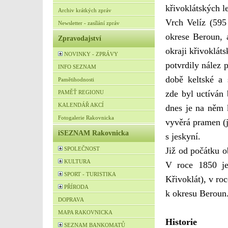
křivoklátských l
Archiv krátkých zpráv
Vrch Velíz (595
Newsletter - zasílání zpráv
okrese Beroun, 
Zpravodajství
okraji křivoklát
NOVINKY - ZPRÁVY
potvrdily nález p
INFO SEZNAM
době keltské a 
Pamětihodnosti
zde byl uctíván 
PAMĚŤ REGIONU
KALENDÁŘ AKCÍ
dnes je na něm k
Fotogalerie Rakovnicka
vyvěrá pramen (j
iSEZNAM Rakovnicka
s jeskyní.
SPOLEČNOST
Již od počátku o
KULTURA
V roce 1850 je
SPORT - TURISTIKA
Křivoklát), v ro
PŘÍRODA
k okresu Beroun
DOPRAVA
MAPA RAKOVNICKA
Historie
SEZNAM BANKOMATŮ