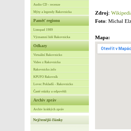
Audio CD - recenze
Mýty a legendy Rakovnicka
Zdroj
:
Wikipedi
Paměť regionu
Foto
: Michal El
Listopad 1989
Mapa:
Významní lidé Rakovnicka
Odkazy
Virtuální Rakovnicko
Video z Rakovnicka
Rakovnicko.info
KPUFO Rakovník
Lovec Pokladů - Rakovnicko
Časté otázky a odpovědi
Archiv zpráv
Archiv krátkých zpráv
Nejčtenější články