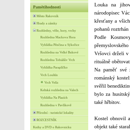
Louka na jihov
Pamětihodnosti
národopisec Vác
Město Rakovník
křesťany a všich
Hrady a zámky
pohanů roztrhán 
Rozhledny, věže, hory, vrchy
Podle Kosmovy
Rozhledna Mackova Hora
přemyslovského 
Vyhlídka Pěnčina u Sýkořice
Rozhledna na Velké Bukové
Vršovci drželi v
Rozhledna Tobiášův Vrch
rituálně obětov
Vyhlídka Paraplíčko
Na paměť své z
Vrch Louštín
románský kostel
Vrch Velíz
svěřil benediktin
Keltská rozhledna na Valech
bylo za husitský
Vyhlídka Na Plazích
také hřbitov.
Rozhledna v Pavlíkově
Přírodní - turistické lokality
Kostel obnovil 
ROZCESTNÍK
objekt také star
Knihy a DVD o Rakovnicku