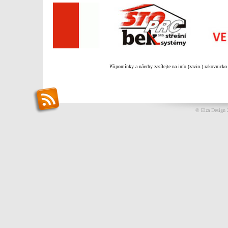
Připomínky a návrhy zasílejte na info (zavin.) rakovnicko
© Elza Design