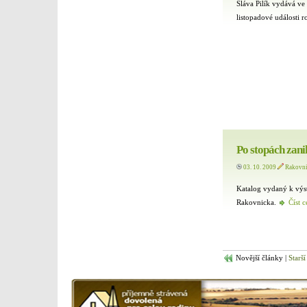
Sláva Pilík vydává ve
listopadové události
Po stopách zanik
03. 10. 2009
Rakovn
Katalog vydaný k výs
Rakovnicka.
Číst c
Novější články |
Starší