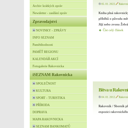
05. 01. 2022
Rakovn
Archiv krátkých zpráv
Kniha plná rakovnický
Newsletter - zasílání zpráv
příběhů o původu měs
Zpravodajství
Jiljí nebo zvonu Žebr
Číst celý článek
NOVINKY - ZPRÁVY
INFO SEZNAM
Pamětihodnosti
PAMĚŤ REGIONU
KALENDÁŘ AKCÍ
Fotogalerie Rakovnicka
iSEZNAM Rakovnicka
SPOLEČNOST
Bitva u Rakovn
KULTURA
04. 01. 2012
Rakovn
SPORT - TURISTIKA
PŘÍRODA
Rakovník / Sborník p
expozici rakovnickéh
DOPRAVA
MAPA RAKOVNICKA
SEZNAM BANKOMATŮ