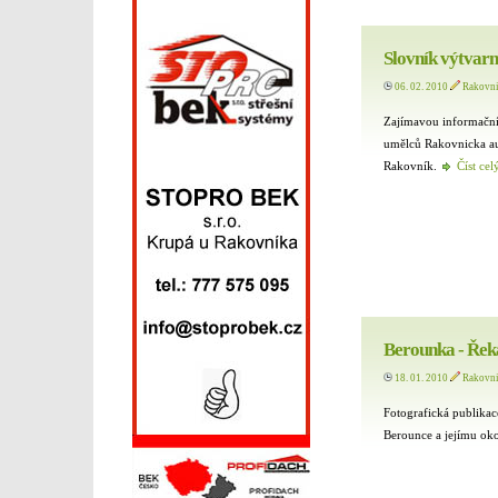
Slovník výtvarn
06. 02. 2010
Rakovn
Zajímavou informační 
umělců Rakovnicka au
Rakovník.
Číst cel
Berounka - Řek
18. 01. 2010
Rakovn
Fotografická publika
Berounce a jejímu oko