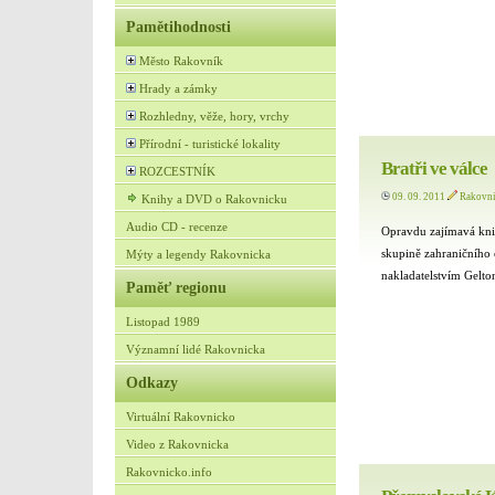
Pamětihodnosti
Město Rakovník
Hrady a zámky
Rozhledny, věže, hory, vrchy
Přírodní - turistické lokality
Bratři ve válce
ROZCESTNÍK
09. 09. 2011
Rakovn
Knihy a DVD o Rakovnicku
Audio CD - recenze
Opravdu zajímavá knih
skupině zahraničního 
Mýty a legendy Rakovnicka
nakladatelstvím Gelto
Paměť regionu
Listopad 1989
Významní lidé Rakovnicka
Odkazy
Virtuální Rakovnicko
Video z Rakovnicka
Rakovnicko.info