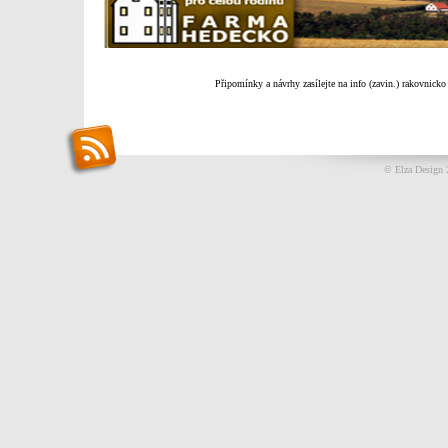
Připomínky a návrhy zasílejte na info (zavin.) rakovnicko
© Elza Design