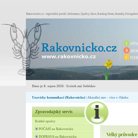
Rakovnicko.cz - regionální portál | Informace, Zprávy, Akce, Katalog firem, Inzeráty, Fotogaleri
Dnes je 8. srpen 2026
|
Svátek má Soběslav
Uzavírky komunikací (Rakovnicko)
| Aktuální stav - více v článku
Zpravodajský servis
Krátké zprávy
POČASÍ na Rakovnicku
Velký průvodc
DOPRAVA na Rakovnicku