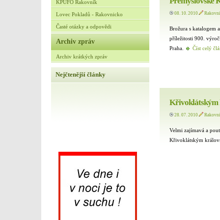
Přemyslovské K
KPUFO Rakovník
08. 10. 2010
Rakovn
Lovec Pokladů - Rakovnicko
Časté otázky a odpovědi
Brožura s katalogem 
příležitosti 900. výr
Archiv zpráv
Praha.
Číst celý čl
Archiv krátkých zpráv
Nejčtenější články
Křivoklátským
28. 07. 2010
Rakovn
Velmi zajímavá a pou
Křivoklátským králo