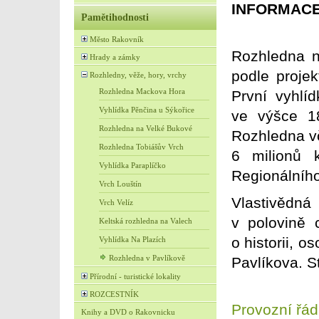
INFORMAC
Pamětihodnosti
Město Rakovník
Rozhledna n
Hrady a zámky
podle proje
Rozhledny, věže, hory, vrchy
Rozhledna Mackova Hora
První vyhlí
Vyhlídka Pěnčina u Sýkořice
ve výšce 18
Rozhledna na Velké Bukové
Rozhledna vč
Rozhledna Tobiášův Vrch
6 milionů k
Vyhlídka Paraplíčko
Regionálníh
Vrch Louštín
Vlastivědn
Vrch Velíz
v polovině 
Keltská rozhledna na Valech
o historii, 
Vyhlídka Na Plazích
Rozhledna v Pavlíkově
Pavlíkova. S
Přírodní - turistické lokality
ROZCESTNÍK
Provozní řád
Knihy a DVD o Rakovnicku