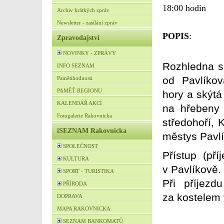
18:00 hodin
Archiv krátkých zpráv
Newsletter - zasílání zpráv
POPIS
:
Zpravodajství
NOVINKY - ZPRÁVY
Rozhledna s
INFO SEZNAM
od Pavlíko
Pamětihodnosti
PAMĚŤ REGIONU
hory a skýt
KALENDÁŘ AKCÍ
na hřebeny
Fotogalerie Rakovnicka
středohoří, 
iSEZNAM Rakovnicka
městys Pavlí
SPOLEČNOST
Přístup (př
KULTURA
v Pavlíkově.
SPORT - TURISTIKA
Při příjez
PŘÍRODA
za kostelem 
DOPRAVA
MAPA RAKOVNICKA
SEZNAM BANKOMATŮ