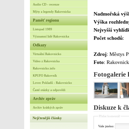
Audio CD - recenze
Mýty a legendy Rakovnicka
Nadmořská výš
Paměť regionu
Výška rozhledn
Nejvyšší vyhlíd
Listopad 1989
Významní lidé Rakovnicka
Počet schodů
:
Odkazy
Zdroj
: Městys P
Virtuální Rakovnicko
Video z Rakovnicka
Foto
: Rakovnick
Rakovnicko.info
Fotogalerie
KPUFO Rakovník
Lovec Pokladů - Rakovnicko
Časté otázky a odpovědi
Archiv zpráv
Diskuze k č
Archiv krátkých zpráv
Přidat komentář
Nejčtenější články
Vaše jméno: