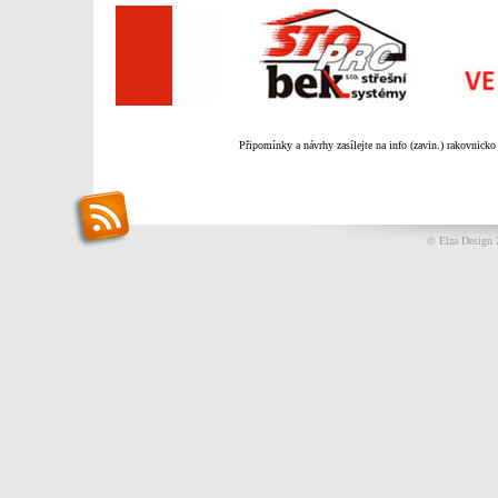
Připomínky a návrhy zasílejte na info (zavin.) rakovnicko
© Elza Design