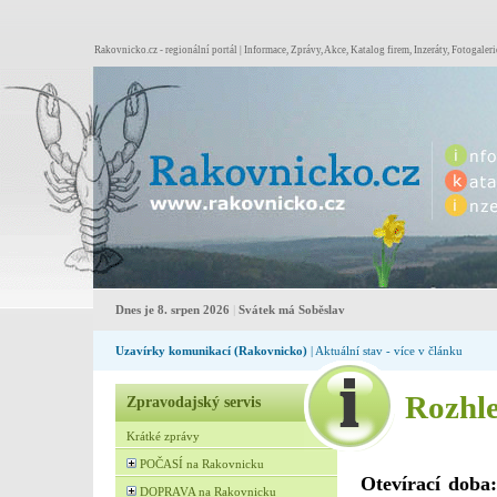
Rakovnicko.cz - regionální portál | Informace, Zprávy, Akce, Katalog firem, Inzeráty, Fotogaleri
Dnes je 8. srpen 2026
|
Svátek má Soběslav
Uzavírky komunikací (Rakovnicko)
| Aktuální stav - více v článku
Rozhle
Zpravodajský servis
Krátké zprávy
POČASÍ na Rakovnicku
Otevírací doba:
DOPRAVA na Rakovnicku