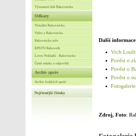
Významní lidé Rakovnicka
Odkazy
Virtuální Rakovnicko
Video z Rakovnicka
Další informace
Rakovnicko.info
KPUFO Rakovník
Vrch Loušt
Lovec Pokladů - Rakovnicko
Pověst o z
Časté otázky a odpovědi
Pověst o B
Archiv zpráv
Pověst o s
Archiv krátkých zpráv
Fotogaleri
Nejčtenější články
Zdroj, Foto
: Ra