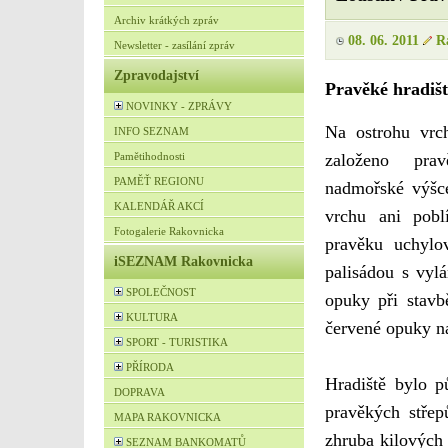
Archiv krátkých zpráv
08. 06. 2011
Ra
Newsletter - zasílání zpráv
Zpravodajství
Pravěké hradišt
NOVINKY - ZPRÁVY
Na ostrohu vrc
INFO SEZNAM
založeno pra
Pamětihodnosti
PAMĚŤ REGIONU
nadmořské výšce
KALENDÁŘ AKCÍ
vrchu ani pobl
Fotogalerie Rakovnicka
pravěku uchylo
iSEZNAM Rakovnicka
palisádou s vy
SPOLEČNOST
opuky při stavb
KULTURA
červené opuky na
SPORT - TURISTIKA
PŘÍRODA
Hradiště bylo p
DOPRAVA
pravěkých střep
MAPA RAKOVNICKA
zhruba kilových
SEZNAM BANKOMATŮ