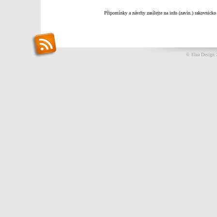
Připomínky a návrhy zasílejte na info (zavin.) rakovnicko
© Elza Design