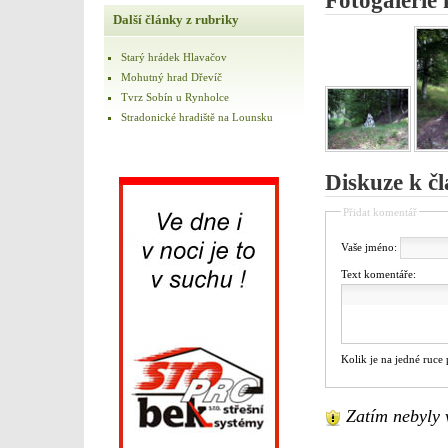
Fotogalerie 
Další články z rubriky
Starý hrádek Hlavačov
Mohutný hrad Dřevíč
Tvrz Sobín u Rynholce
Stradonické hradiště na Lounsku
Diskuze k č
Přidat komentář
Vaše jméno:
Text komentáře:
Kolik je na jedné ruce
Zatím nebyly 