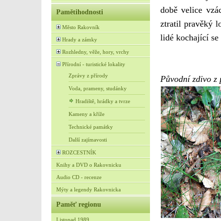
době velice vzá
Pamětihodnosti
ztratil pravěký 
Město Rakovník
lidé kochající s
Hrady a zámky
Rozhledny, věže, hory, vrchy
Přírodní - turistické lokality
Zprávy z přírody
Původní zdivo z 
Voda, prameny, studánky
Hradiště, hrádky a tvrze
Kameny a kříže
Technické památky
Další zajímavosti
ROZCESTNÍK
Knihy a DVD o Rakovnicku
Audio CD - recenze
Mýty a legendy Rakovnicka
Paměť regionu
Listopad 1989