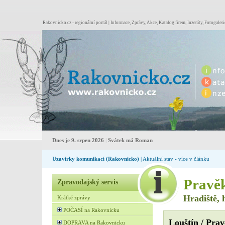
Rakovnicko.cz - regionální portál | Informace, Zprávy, Akce, Katalog firem, Inzeráty, Fotogaleri
Dnes je 9. srpen 2026
|
Svátek má Roman
Uzavírky komunikací (Rakovnicko)
| Aktuální stav - více v článku
Pravěk
Zpravodajský servis
Hradiště, 
Krátké zprávy
POČASÍ na Rakovnicku
Louštín / Prav
DOPRAVA na Rakovnicku