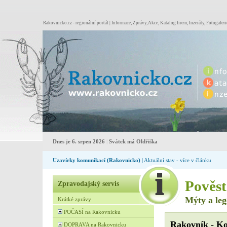
Rakovnicko.cz - regionální portál | Informace, Zprávy, Akce, Katalog firem, Inzeráty, Fotogaleri
Dnes je 6. srpen 2026
|
Svátek má Oldřiška
Uzavírky komunikací (Rakovnicko)
| Aktuální stav - více v článku
Pověst
Zpravodajský servis
Mýty a le
Krátké zprávy
POČASÍ na Rakovnicku
Rakovník - Ko
DOPRAVA na Rakovnicku