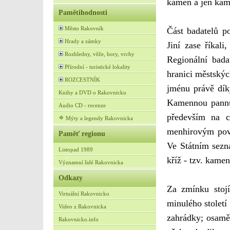
kámen a jen kamen
Pamětihodnosti
Město Rakovník
Část badatelů p
Hrady a zámky
Jiní zase říkal
Rozhledny, věže, hory, vrchy
Regionální bad
Přírodní - turistické lokality
hranici městský
ROZCESTNÍK
jménu právě dík
Knihy a DVD o Rakovnicku
Kamennou pannu 
Audio CD - recenze
především na c
Mýty a legendy Rakovnicka
menhirovým pov
Paměť regionu
Ve Státním sez
Listopad 1989
kříž - tzv. kamen
Významní lidé Rakovnicka
Odkazy
Za zmínku stojí
Virtuální Rakovnicko
minulého stolet
Video z Rakovnicka
zahrádky; osamě
Rakovnicko.info