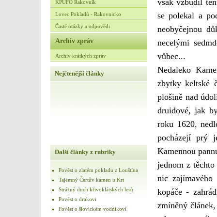
však vzbudil ten
KPUFO Rakovník
se polekal a po
Lovec Pokladů - Rakovnicko
Časté otázky a odpovědi
neobyčejnou důk
Archiv zpráv
necelými sedmde
vůbec...
Archiv krátkých zpráv
Nedaleko Kamen
Nejčtenější články
zbytky keltské 
plošině nad údol
druidové, jak b
roku 1620, nedl
pocházejí prý j
Kamennou pannu
Další články z rubriky
jednom z těchto 
Pověst o zlatém pokladu z Louštína
nic zajímavého 
Tajemný Čertův kámen u Krt
Strážný duch křivoklátských lesů
kopáče - zahrád
Pověst o drakovi
zmíněný článek,
Pověst o šlovickém vodníkovi