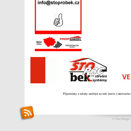
Připomínky a návrhy zasílejte na info (zavin.) rakovnicko
© Elza Design