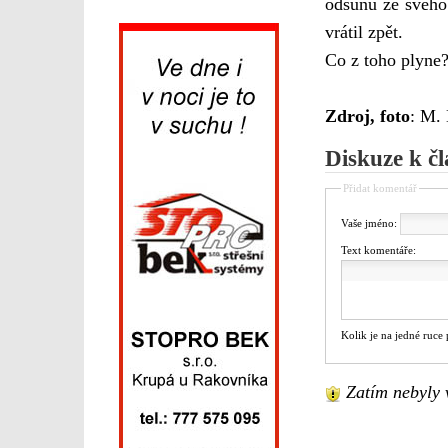
odsunu ze svého 
vrátil zpět.
Co z toho plyne?
Zdroj, foto
: M. 
Diskuze k č
Přidat komentář
Vaše jméno:
Text komentáře:
Kolik je na jedné ruce
Zatím nebyly 