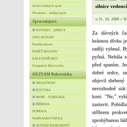
silnice vedou
Archiv krátkých zpráv
Newsletter - zasílání zpráv
31. 10. 2009
R
Zpravodajství
NOVINKY - ZPRÁVY
Za dávných ča
INFO SEZNAM
krásnou dívku j
Pamětihodnosti
raději vyhnul. B
PAMĚŤ REGIONU
pyšná. Nebála s
KALENDÁŘ AKCÍ
před spaním. Je
Fotogalerie Rakovnicka
dobré srdce, 
iSEZNAM Rakovnicka
objevil shrbený 
SPOLEČNOST
nerozhodně stát
KULTURA
koni. "Ne," vyk
SPORT - TURISTIKA
zastavit. Pobídl
PŘÍRODA
DOPRAVA
stříbrem prokve
MAPA RAKOVNICKA
zprohýbanou hůl
SEZNAM BANKOMATŮ