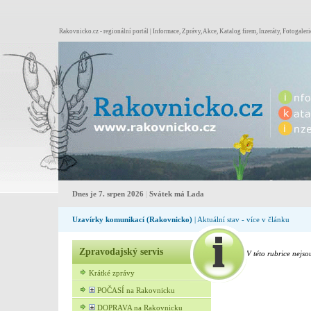
Rakovnicko.cz - regionální portál | Informace, Zprávy, Akce, Katalog firem, Inzeráty, Fotogaleri
Dnes je 7. srpen 2026
|
Svátek má Lada
Uzavírky komunikací (Rakovnicko)
| Aktuální stav - více v článku
Zpravodajský servis
V této rubrice nejso
Krátké zprávy
POČASÍ na Rakovnicku
DOPRAVA na Rakovnicku