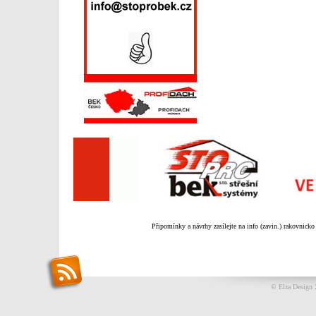
Připomínky a návrhy zasílejte na info (zavin.) rakovnicko
© Elza Design