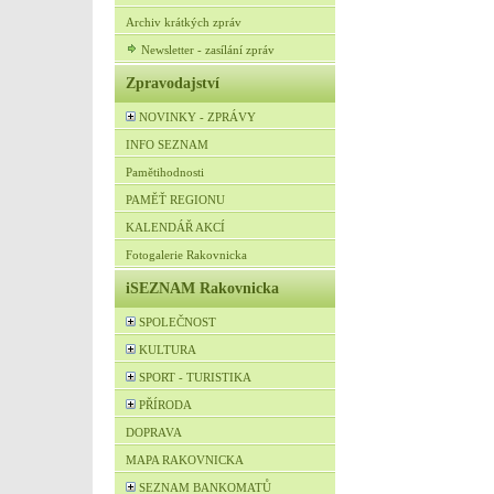
Archiv krátkých zpráv
Newsletter - zasílání zpráv
Zpravodajství
NOVINKY - ZPRÁVY
INFO SEZNAM
Pamětihodnosti
PAMĚŤ REGIONU
KALENDÁŘ AKCÍ
Fotogalerie Rakovnicka
iSEZNAM Rakovnicka
SPOLEČNOST
KULTURA
SPORT - TURISTIKA
PŘÍRODA
DOPRAVA
MAPA RAKOVNICKA
SEZNAM BANKOMATŮ