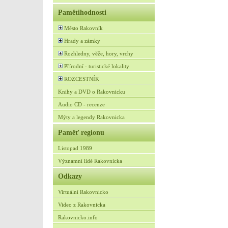
Pamětihodnosti
Město Rakovník
Hrady a zámky
Rozhledny, věže, hory, vrchy
Přírodní - turistické lokality
ROZCESTNÍK
Knihy a DVD o Rakovnicku
Audio CD - recenze
Mýty a legendy Rakovnicka
Paměť regionu
Listopad 1989
Významní lidé Rakovnicka
Odkazy
Virtuální Rakovnicko
Video z Rakovnicka
Rakovnicko.info