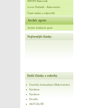
KPUFO Rakovník
Lovec Pokladů - Rakovnicko
Časté otázky a odpovědi
Archiv zpráv
Archiv krátkých zpráv
Nejčtenější články
Další články z rubriky
Uzavírky komunikací (Rakovnicko)
Navštivte
Navštivte
Divadlo
AKTUÁLNĚ