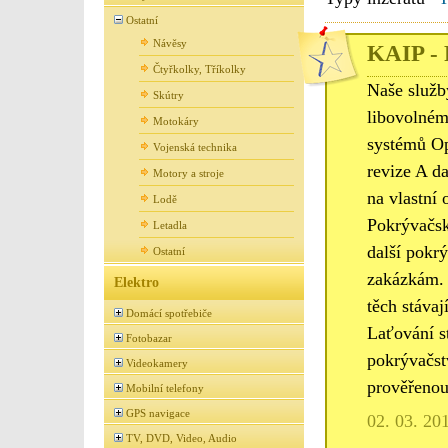
Ostatní
Návěsy
KAIP - 
Čtyřkolky, Tříkolky
Naše služb
Skútry
libovolném
Motokáry
systémů Op
Vojenská technika
revize A d
Motory a stroje
na vlastní 
Lodě
Pokrývačské
Letadla
další pokr
Ostatní
zakázkám. 
Elektro
těch stáva
Domácí spotřebiče
Laťování st
Fotobazar
pokrývačst
Videokamery
prověřenou
Mobilní telefony
GPS navigace
02. 03. 20
TV, DVD, Video, Audio