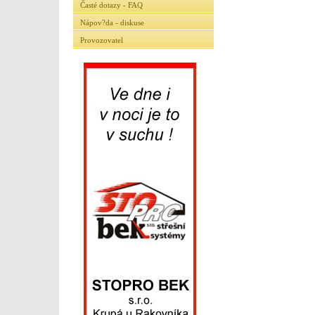
Časté dotazy - FAQ
Nápov?da - diskuse
Provozovatel