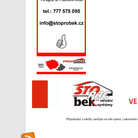
Připomínky a návrhy zasílejte na info (zavin.) rakovnicko