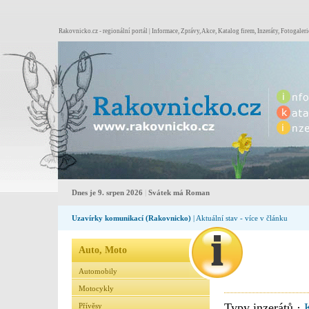
Rakovnicko.cz - regionální portál | Informace, Zprávy, Akce, Katalog firem, Inzeráty, Fotogaleri
Dnes je 9. srpen 2026
|
Svátek má Roman
Uzavírky komunikací (Rakovnicko)
| Aktuální stav - více v článku
Auto, Moto
Automobily
Motocykly
Typy inzerátů ·
Přívěsy