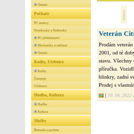
Ostatní
Počítače
PC sestavy
Notebooky a Netbooky
Veterán Cit
PC příslušenství
Prodám veterán
Mechaniky a zařízení
2001, od té dob
Ostatní
stavu. Všechny 
Knihy, Učebnice
příručka. Vozid
Knihy
blinkry, zadní s
Časopisy
Prodej s vlastn
Učebnice
|
Hudba, Kultura
19. 04. 2022
Hudba
Kultura
Služby
Řemesla a profese