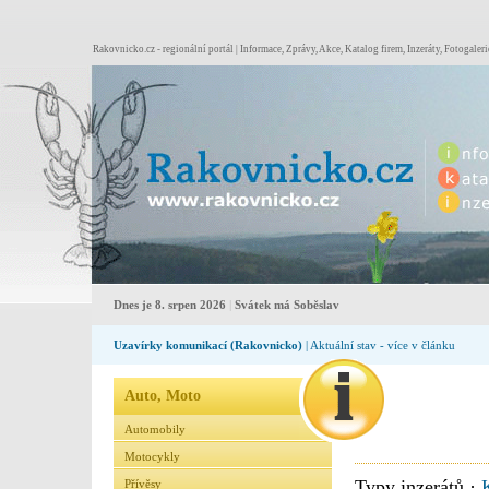
Rakovnicko.cz - regionální portál | Informace, Zprávy, Akce, Katalog firem, Inzeráty, Fotogaleri
Dnes je 8. srpen 2026
|
Svátek má Soběslav
Uzavírky komunikací (Rakovnicko)
| Aktuální stav - více v článku
Auto, Moto
Automobily
Motocykly
Typy inzerátů ·
Přívěsy