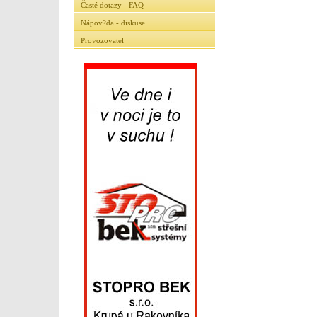
Časté dotazy - FAQ
Nápov?da - diskuse
Provozovatel