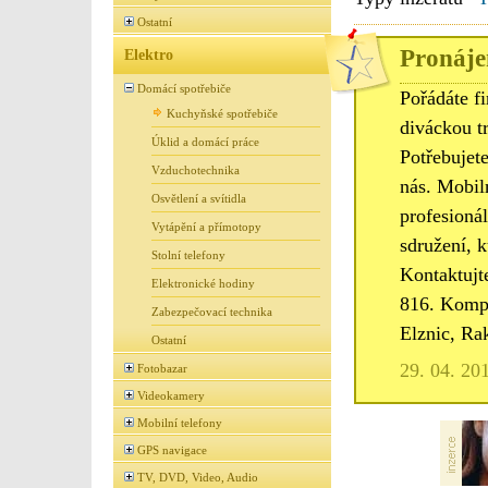
Ostatní
Pronáje
Elektro
Domácí spotřebiče
Pořádáte f
Kuchyňské spotřebiče
diváckou tr
Úklid a domácí práce
Potřebujete
Vzduchotechnika
nás. Mobiln
Osvětlení a svítidla
profesioná
Vytápění a přímotopy
sdružení, k
Stolní telefony
Kontaktujt
Elektronické hodiny
816. Kompl
Zabezpečovací technika
Elznic, Ra
Ostatní
29. 04. 20
Fotobazar
Videokamery
Mobilní telefony
GPS navigace
TV, DVD, Video, Audio