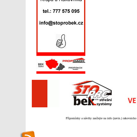
Připomínky a návrhy zasílejte na info (zavin.) rakovnicko