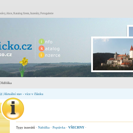
rávy, Akce, Katalog firem, Inzeráty, Fotogalerie
Oldřiška
o)
| Aktuální stav - více v článku
Typy inzerátů ·
Nabídka
·
Poptávka
·
VŠECHNY
·