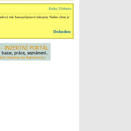
Knihy, Učebnice
ladový tisk Samoprůpisové tiskopisy Naším cílem je
Dohodou