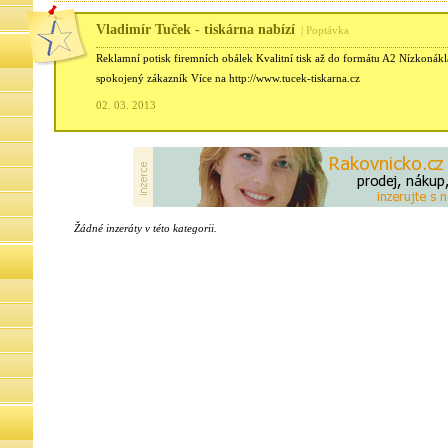
Vladimír Tuček - tiskárna nabízí
| Poptávka
Reklamní potisk firemních obálek Kvalitní tisk až do formátu A2 Nízkonák
spokojený zákazník Více na http://www.tucek-tiskarna.cz
02. 03. 2013
Žádné inzeráty v této kategorii.