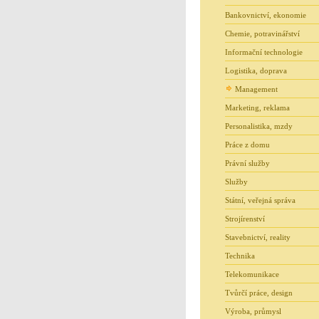
Bankovnictví, ekonomie
Chemie, potravinářství
Informační technologie
Logistika, doprava
Management
Marketing, reklama
Personalistika, mzdy
Práce z domu
Právní služby
Služby
Státní, veřejná správa
Strojírenství
Stavebnictví, reality
Technika
Telekomunikace
Tvůrčí práce, design
Výroba, průmysl