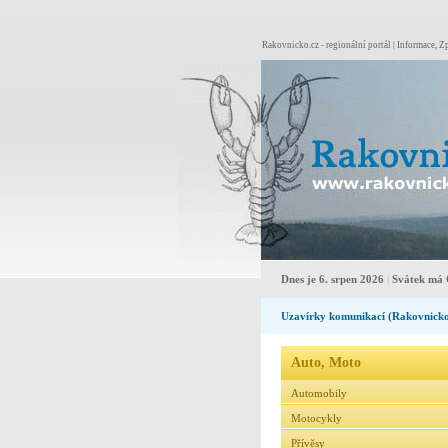
Rakovnicko.cz - regionální portál | Informace, Zp
Dnes je 6. srpen 2026
|
Svátek má 
Uzavírky komunikací (Rakovnick
Auto, Moto
Automobily
Motocykly
Přívěsy