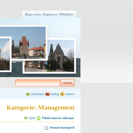
Mapa webu
|
Registrace
|
Přihlášení
nformace
atalog
nzerce
Kategorie: Management
Zpět
Vložit inzerát zdarma!
Seznam kategorií