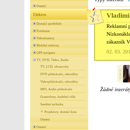
Ostatní
Vladimír
Elektro
Domácí spotřebiče
Reklamní p
Fotobazar
Nízkonákla
Videokamery
zákazník V
Mobilní telefony
02. 03. 20
GPS navigace
TV, DVD, Video, Audio
TV, LCD, obrazovky
DVD přehrávače, rekordéry
Videopřehrávače, rekordéry
Žádné inzeráty
MP3, Audio přehrávače
Gramofony, hudební věže
Satelitní technika
Projektory, domácí kina
Ostatní
Ostatní