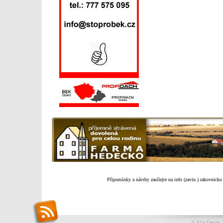
Připomínky a návrhy zasílejte na info (zavin.) rakovnicko
© Elza Design