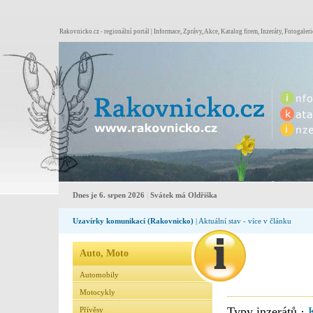
Rakovnicko.cz - regionální portál | Informace, Zprávy, Akce, Katalog firem, Inzeráty, Fotogaleri
Dnes je 6. srpen 2026
|
Svátek má Oldřiška
Uzavírky komunikací (Rakovnicko)
| Aktuální stav - více v článku
Auto, Moto
Automobily
Motocykly
Typy inzerátů ·
Přívěsy