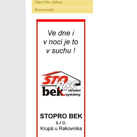
Nápov?da - diskuse
Provozovatel