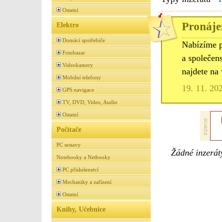
Ostatní
Pronáje
Elektro
Domácí spotřebiče
Nabízíme p
Fotobazar
a společens
Videokamery
najdete n
Mobilní telefony
19. 11. 20
GPS navigace
TV, DVD, Video, Audio
Ostatní
Počítače
PC sestavy
Žádné inzeráty
Notebooky a Netbooky
PC příslušenství
Mechaniky a zařízení
Ostatní
Knihy, Učebnice