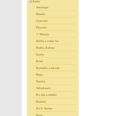
Knihy
Astrologie
Beletrie
Cestování
Filozofie
Historie
Hobby a volný čas
Hudba, Kultura
Jazyky
Krimi
Kuchařky a návody
Mapy
Naučné
Náboženství
Pro děti a mládež
Romány
Sci-fi, fantasy
Sport