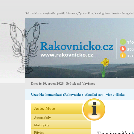
Rakovnicko.cz - regionální portál | Informace, Zprávy, Akce, Katalog firem, Inzeráty, Fotogaleri
Dnes je 10. srpen 2026
|
Svátek má Vavřinec
Uzavírky komunikací (Rakovnicko)
| Aktuální stav - více v článku
Auto, Moto
Automobily
Motocykly
Typy inzerátů ·
Přívěsy