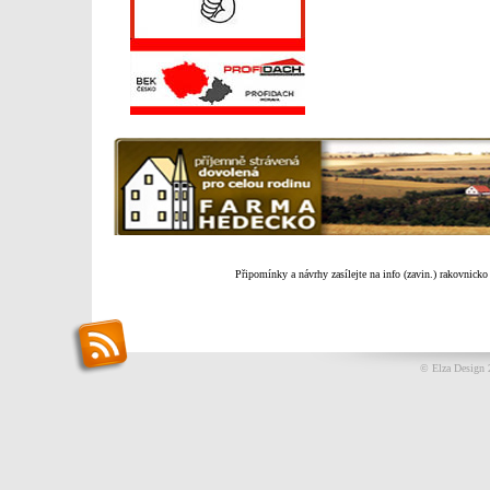
Připomínky a návrhy zasílejte na info (zavin.) rakovnicko
© Elza Design