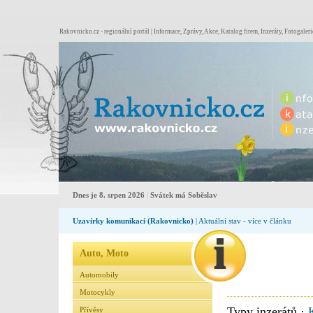
Rakovnicko.cz - regionální portál | Informace, Zprávy, Akce, Katalog firem, Inzeráty, Fotogaleri
Dnes je 8. srpen 2026
|
Svátek má Soběslav
Uzavírky komunikací (Rakovnicko)
| Aktuální stav - více v článku
Auto, Moto
Automobily
Motocykly
Typy inzerátů ·
Přívěsy