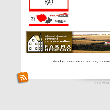
Připomínky a návrhy zasílejte na info (zavin.) rakovnicko
© Elza Design