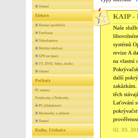
Ostatní
KAIP - 
Elektro
Domácí spotřebiče
Naše služb
Fotobazar
libovolném
Videokamery
systémů Op
Mobilní telefony
revize A d
GPS navigace
na vlastní 
TV, DVD, Video, Audio
Pokrývačské
Ostatní
další pokr
Počítače
zakázkám. 
PC sestavy
těch stáva
Notebooky a Netbooky
Laťování st
PC příslušenství
pokrývačst
Mechaniky a zařízení
prověřenou
Ostatní
02. 03. 20
Knihy, Učebnice