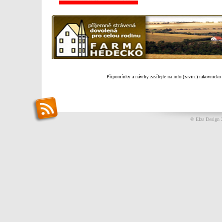
Připomínky a návrhy zasílejte na info (zavin.) rakovnicko
© Elza Design