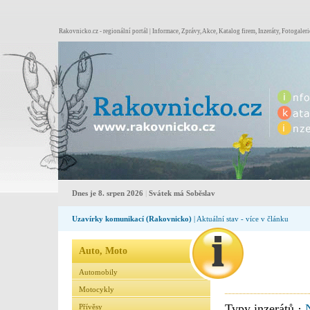
Rakovnicko.cz - regionální portál | Informace, Zprávy, Akce, Katalog firem, Inzeráty, Fotogaleri
Dnes je 8. srpen 2026
|
Svátek má Soběslav
Uzavírky komunikací (Rakovnicko)
| Aktuální stav - více v článku
Auto, Moto
Automobily
Motocykly
Typy inzerátů ·
Přívěsy