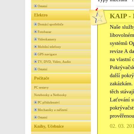
Ostatní
KAIP - 
Elektro
Domácí spotřebiče
Naše služb
Fotobazar
libovolném
Videokamery
systémů Op
Mobilní telefony
revize A d
GPS navigace
na vlastní 
TV, DVD, Video, Audio
Pokrývačské
Ostatní
další pokr
Počítače
zakázkám. 
PC sestavy
těch stáva
Notebooky a Netbooky
Laťování st
PC příslušenství
pokrývačst
Mechaniky a zařízení
prověřenou
Ostatní
02. 03. 20
Knihy, Učebnice