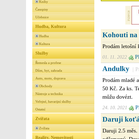
Knihy
Časopisy
Učebnice
Hudba, Kultura
Kohouti na
Hudba
Kultura
Prodám letošní 
Služby
Pl
01. 11. 2022
Řemesla a profese
Andulky
| 
Dům, byt, zahrada
Auto, moto, doprava
Prodám mladé an
Obchody
50 Kč. Za ks. T
Nástroje a technika
můžu dovézt.
Veřejné, havarijní služby
Pl
24. 10. 2021
Ostatní
Daruji koť
Zvířata
Zvířata
Daruji 2.5 měs. 
Reality, Nemovitosti
odčervený. Dov