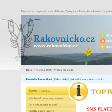
Rakovnicko.cz - regionální portál | Informace, Zprávy, Akce, Katalog firem, Inzeráty, Fotogaleri
Dnes je 7. srpen 2026
|
Svátek má Lada
Uzavírky komunikací (Rakovnicko)
| Aktuální stav - více v článku
TOP B
Inzertní servis
Všeobecné podmínky inzerce
Jak vložit inzerát zdarma?
SMS PLATE
CENÍK služeb inzerce