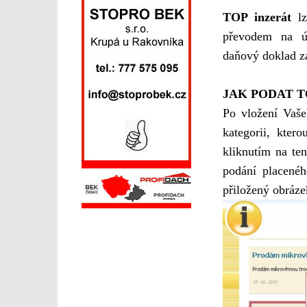
TOP inzerát
l
převodem na úč
daňový doklad z
JAK PODAT T
Po vložení Vaše
kategorii, kter
kliknutím na te
podání placenéh
přiložený obráze