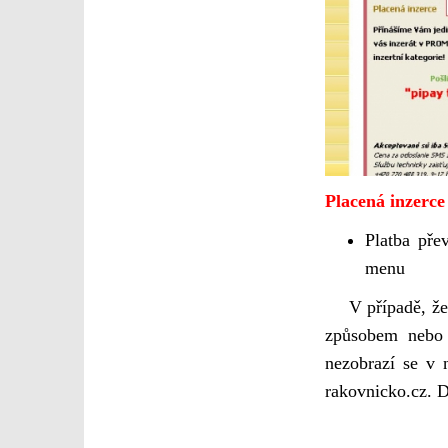
Placená inzerce
Platba pře
menu
V případě, že z
způsobem nebo n
nezobrazí se v n
rakovnicko.cz. D