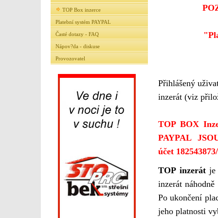
POZ
TOP Box inzerce
Platební systém PAYPAL
"Pl
Časté dotazy - FAQ
Nápov?da - diskuse
Provozovatel
Přihlášený uživa
inzerát (viz přil
TOP BOX Inzer
PAYPAL JSOU
účet
182543873/
TOP inzerát
je
inzerát náhodně 
Po ukončení plac
jeho platnosti v