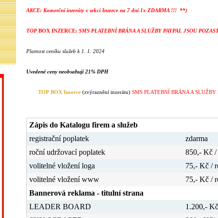
AKCE: Komerční inzeráty v sekci Inzerce na 7 dní 1x ZDARMA !!! **)
TOP
BOX INZERCE:
SMS PLATEBNÍ BRÁNA A SLUŽBY PAYPAL JSOU POZAST
Platnost ceníku služeb k 1. 1. 2024
Uvedené ceny neobsahují 21% DPH
TOP BOX Inzerce
(zvýraznění inzerátu)
SMS PLATEBNÍ BRÁNA A SLUŽBY 
Zápis do Katalogu firem a služeb
registrační poplatek
zdarma
roční udržovací poplatek
850,- Kč /
volitelné vložení loga
75,- Kč / 
volitelné vložení www
75,- Kč / 
Bannerová reklama - titulní strana
LEADER BOARD
1.200,- Kč