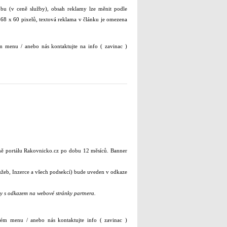
obu (v ceně služby), obsah reklamy lze měnit podle
 468 x 60 pixelů, textová reklama v článku je omezena
ém menu / anebo nás kontaktujte na info ( zavinac )
ě portálu Rakovnicko.cz po dobu 12 měsíců. Banner
služeb, Inzerce a všech podsekcí) bude uveden v odkaze
ony s odkazem na webové stránky partnera.
ském menu / anebo nás kontaktujte info ( zavinac )