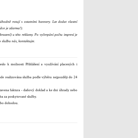
hodně rotují s ostatními bannery. Lze dodat vlastní
ídce je zdarma!).
brazení) u této reklamy. Po vyčerpání počtu impresí je
 službu nás, kontaktujte.
eslo k možnosti Přihlášení a využívání placených i
ude realizována služba podle výběru nejpozději do 24
avena faktura - daňový doklad a ke dni úhrady nebo
ba za poskytované služby.
ebo dohodou.