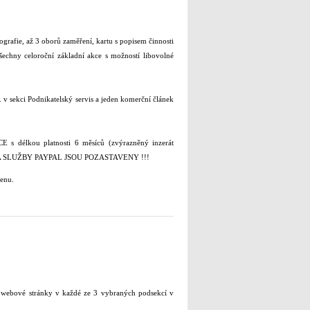
ografie, až 3 oborů zaměření, kartu s popisem činnosti
všechny celoroční základní akce s možností libovolné
 v sekci Podnikatelský servis a jeden komerční článek
E s délkou platnosti 6 měsíců (zvýrazněný inzerát
ÁNA A SLUŽBY PAYPAL JSOU POZASTAVENY !!!
menu.
e webové stránky v každé ze 3 vybraných podsekcí v