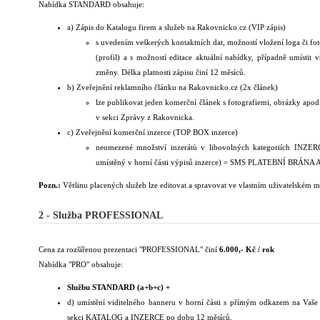
Nabídka STANDARD obsahuje:
a) Zápis do Katalogu firem a služeb na Rakovnicko.cz (VIP zápis)
s uvedením veškerých kontaktních dat, možností vložení loga či fot
(profil) a s možností editace aktuální nabídky, případně umístit 
změny. Délka platnosti zápisu činí 12 měsíců.
b) Zveřejnění reklamního článku na Rakovnicko.cz (2x článek)
lze publikovat jeden komerční článek s fotografiemi, obrázky apod.
v sekci Zprávy z Rakovnicka.
c) Zveřejnění komerční inzerce (TOP BOX inzerce)
neomezené množství inzerátù v libovolných kategoriích INZERC
umístěný v horní části výpisů inzerce) = SMS PLATEBNÍ BR
Pozn.:
Většinu placených služeb lze editovat a spravovat ve vlastním uživatelském 
2 - Služba PROFESSIONAL
Cena za rozšířenou prezentaci "PROFESSIONAL" činí
6.000,- Kč / rok
Nabídka "PRO" obsahuje:
Službu STANDARD (a+b+c) +
d) umístění viditelného banneru v horní části s přímým odkazem na Vaš
sekci KATALOG a INZERCE po dobu 12 měsíců.