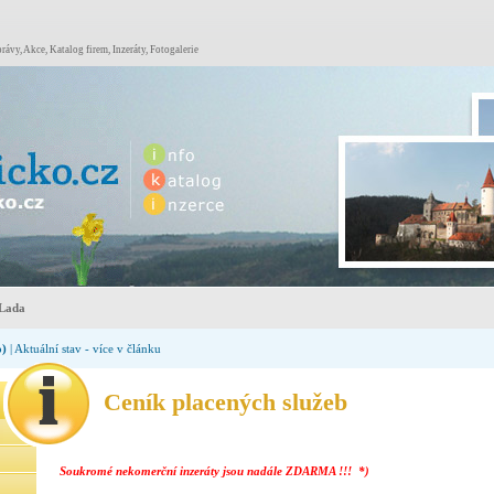
rávy, Akce, Katalog firem, Inzeráty, Fotogalerie
Lada
o)
| Aktuální stav - více v článku
Ceník placených služeb
Soukromé nekomerční inzeráty jsou nadále ZDARMA !!! *)