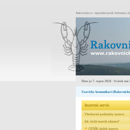
Rakovnicko.cz - regionální portál | Informace, Zp
Dnes je 7. srpen 2026
|
Svátek má 
Uzavírky komunikací (Rakovnick
Inzertní servis
Všeobecné podmínky inzerce
Jak vložit inzerát zdarma?
CENÍK služeb inzerce