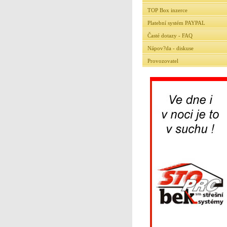
TOP Box inzerce
Platební systém PAYPAL
Časté dotazy - FAQ
Nápov?da - diskuse
Provozovatel