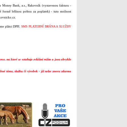
Money Bank, a.s., Rakovník (vystavenou fakturu -
é formě běžnou poštou za poplatek) - tuto možnost
kovnicko.cz.
sme plátci DPH.
SMS PLATEBNÍ BRÁNA A SLUŽBY
erce
, na které se vztahuje zvláštní režim a jsou obvykle
é téma, službu či výrobek - již nelze znovu zdarma