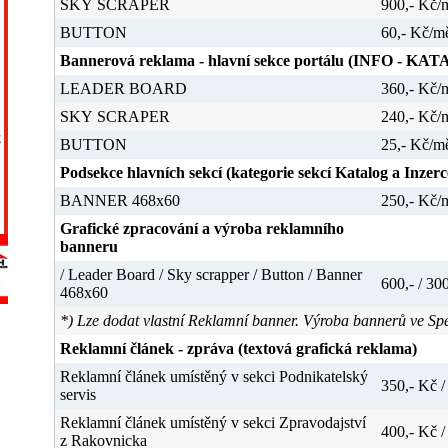
SKY SCRAPER
900,- Kč/m
BUTTON
60,- Kč/mě
Bannerová reklama -
hlavní sekce portálu (INFO - K
LEADER BOARD
360,- Kč/m
SKY SCRAPER
240,- Kč/m
BUTTON
25,- Kč/mě
Podsekce hlavních sekcí (kategorie sekcí Katalog a Inzerc
BANNER 468x60
250,- Kč/m
Grafické zpracování a výroba reklamního
banneru
/ Leader Board / Sky scrapper / Button / Banner
600,- / 300
468x60
*) Lze dodat vlastní Reklamní banner. Výroba bannerů ve Spec
Reklamní článek - zpráva (textová grafická reklama)
Reklamní článek umístěný v sekci Podnikatelský
350,- Kč /
servis
Reklamní článek umístěný v sekci Zpravodajství
400,- Kč /
z Rakovnicka