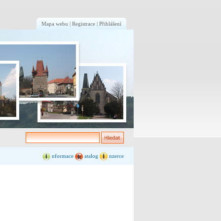
Mapa webu
|
Registrace
|
Přihlášení
nformace
atalog
nzerce