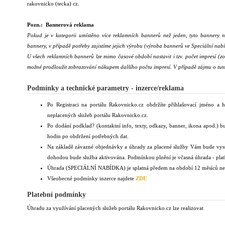
rakovnicko (tecka) cz.
Pozn.:
Bannerová reklama
Pokud je v kategorii umístěno více reklamních bannerů než jeden, tyto bannery ná
bannery, v případě potřeby zajistíme jejich výrobu (výroba bannerů ve Speciální nab
U všech reklamních bannerů lze mimo časové období nastavit i tzv. počet impresí (zo
možné prodloužit zobrazování nákupem dalšího počtu impresí. V případě zájmu o tuto
Podmínky a technické parametry - inzerce/reklama
Po Registraci na portálu Rakovnicko.cz obdržíte přihlašovací jméno a h
neplacených služeb portálu Rakovnicko.cz.
Po dodání podklad? (kontaktní info, texty, odkazy, banner, ikona apod.) b
hodin po obdržení potřebných dat.
Na základě závazné objednávky a úhrady za placené služby Vám bude vyst
dohodou bude služba aktivována. Podmínkou plnění je včasná úhrada - plat
Úhrada (SPECIÁLNÍ NABÍDKA) je splatná předem na období 12 měsíců n
Všeobecné podmínky inzerce najdete
ZDE
Platební podmínky
Úhradu za využívání placených služeb portálu Rakovnicko.cz lze realizovat