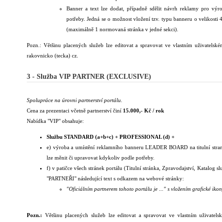
Banner a text lze dodat, případně sdělit návrh reklamy pro výr
potřeby. Jedná se o možnost vložení tzv. typu banneru o velikosti
(maximálně 1 normovaná stránka v jedné sekci).
Pozn.: Většinu placených služeb lze editovat a spravovat ve vlastním uživatelsk
rakovnicko (tecka) cz.
3 - Služba VIP PARTNER (EXCLUSIVE)
Spolupráce na úrovni partnerství portálu.
Cena za prezentaci včetně partnerství činí
15.000,- Kč / rok
Nabídka "VIP" obsahuje:
Službu STANDARD (a+b+c) + PROFESSIONAL (d) +
e) výroba a umístění reklamního banneru LEADER BOARD na titulní stran
lze měnit či upravovat kdykoliv podle potřeby.
f) v patičce všech stránek portálu (Titulní stránka, Zpravodajství, Katalog 
"PARTNEŘI" následující text s odkazem na webové stránky:
"Oficiálním partnerem tohoto portálu je ..." s vložením grafické ik
Pozn.:
Většinu placených služeb lze editovat a spravovat ve vlastním uživatel