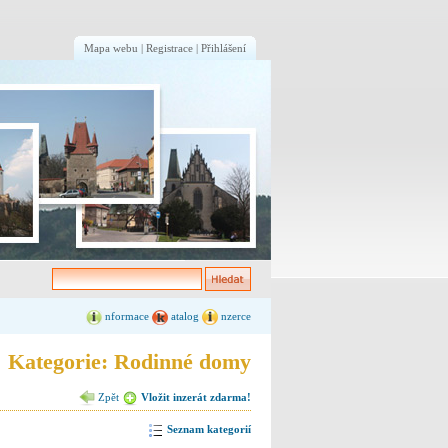
Mapa webu
|
Registrace
|
Přihlášení
nformace
atalog
nzerce
Kategorie: Rodinné domy
Zpět
Vložit inzerát zdarma!
Seznam kategorií