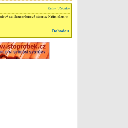
Knihy, Učebnice
ladový tisk Samoprůpisové tiskopisy Naším cílem je
Dohodou