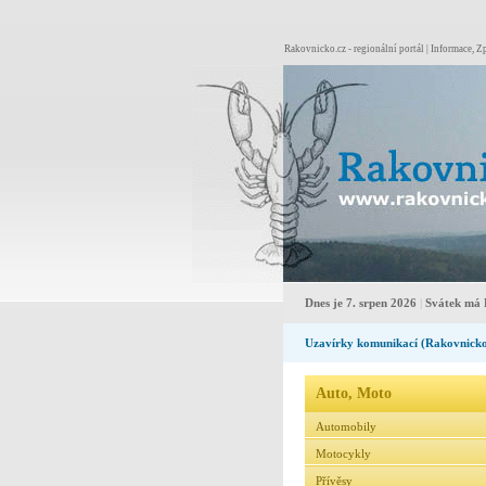
Rakovnicko.cz - regionální portál | Informace, Zp
Dnes je 7. srpen 2026
|
Svátek má 
Uzavírky komunikací (Rakovnick
Auto, Moto
Automobily
Motocykly
Přívěsy