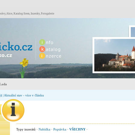
rávy, Akce, Katalog firem, Inzeráty, Fotogalerie
Lada
o)
| Aktuální stav - více v článku
Typy inzerátů ·
Nabídka
·
Poptávka
·
VŠECHNY
·