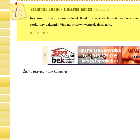
Vladimír Tuček - tiskárna nabízí
| Poptávka
Reklamní potisk firemních obálek Kvalitní tisk až do formátu A2 Nízkonák
spokojený zákazník Více na http://www.tucek-tiskarna.cz
02. 03. 2013
Žádné inzeráty v této kategorii.