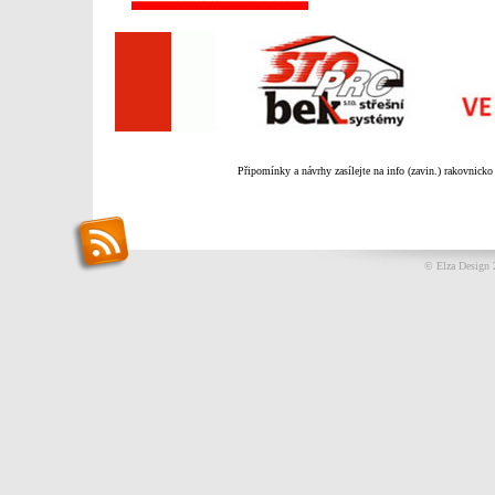
Připomínky a návrhy zasílejte na info (zavin.) rakovnicko
© Elza Design