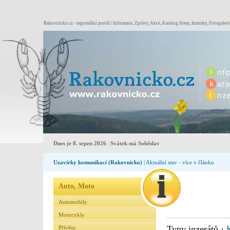
Rakovnicko.cz - regionální portál | Informace, Zprávy, Akce, Katalog firem, Inzeráty, Fotogaleri
Dnes je 8. srpen 2026
|
Svátek má Soběslav
Uzavírky komunikací (Rakovnicko)
| Aktuální stav - více v článku
Auto, Moto
Automobily
Motocykly
Typy inzerátů ·
Přívěsy