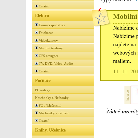
Ostatní
Mobilní 
Elektro
Domácí spotřebiče
Nabízíme a
Fotobazar
Nabízíme p
Videokamery
najdete na
Mobilní telefony
webových s
GPS navigace
mailem.
TV, DVD, Video, Audio
11. 11. 20
Ostatní
Počítače
PC sestavy
Notebooky a Netbooky
PC příslušenství
Žádné inzeráty
Mechaniky a zařízení
Ostatní
Knihy, Učebnice