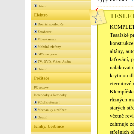
Ostatní
TESLET 
Elektro
Domácí spotřebiče
KOMPLETNÍ
Fotobazar
Tesařské p
Videokamery
konstrukce
Mobilní telefony
altány, au
GPS navigace
laťování, p
TV, DVD, Video, Audio
nalakovat 
Ostatní
krytinou dl
Počítače
eternitové
PC sestavy
Klempířské
Notebooky a Netbooky
různých ma
PC příslušenství
starých st
Mechaniky a zařízení
včetně rev
Ostatní
zahrnuje z
Knihy, Učebnice
střešních o