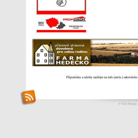
Připomínky a návrhy zasílejte na info (zavin.) rakovnicko
© Elza Design