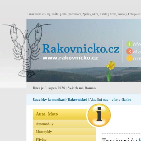
Rakovnicko.cz - regionální portál | Informace, Zprávy, Akce, Katalog firem, Inzeráty, Fotogaleri
Dnes je 9. srpen 2026
|
Svátek má Roman
Uzavírky komunikací (Rakovnicko)
| Aktuální stav - více v článku
Auto, Moto
Automobily
Motocykly
Typy inzerátů ·
Přívěsy