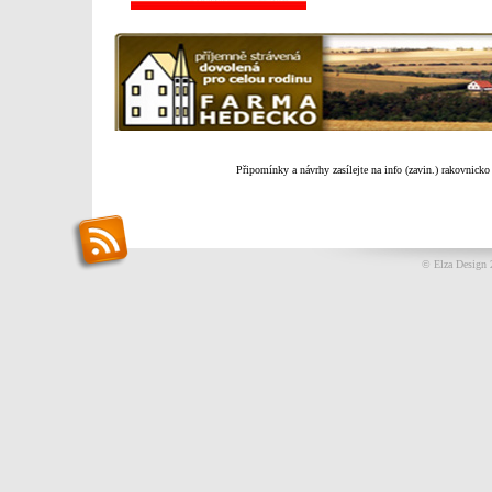
Připomínky a návrhy zasílejte na info (zavin.) rakovnicko
© Elza Design