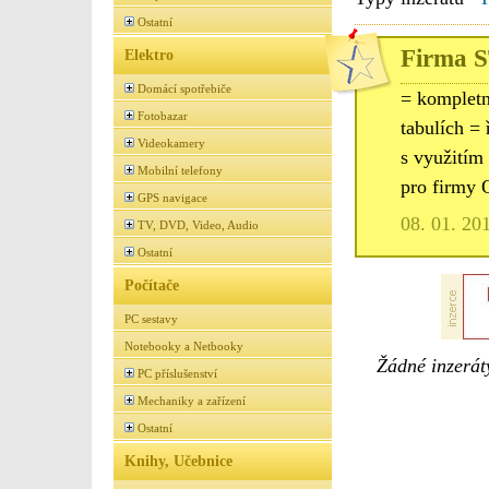
Ostatní
Firma S
Elektro
Domácí spotřebiče
= kompletn
Fotobazar
tabulích = 
Videokamery
s využitím
Mobilní telefony
pro firmy 
GPS navigace
08. 01. 20
TV, DVD, Video, Audio
Ostatní
Počítače
PC sestavy
Notebooky a Netbooky
Žádné inzeráty
PC příslušenství
Mechaniky a zařízení
Ostatní
Knihy, Učebnice