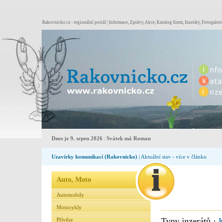
Rakovnicko.cz - regionální portál | Informace, Zprávy, Akce, Katalog firem, Inzeráty, Fotogaleri
Dnes je 9. srpen 2026
|
Svátek má Roman
Uzavírky komunikací (Rakovnicko)
| Aktuální stav - více v článku
Auto, Moto
Automobily
Motocykly
Typy inzerátů ·
Přívěsy