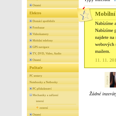
Ostatní
Mobilní 
Elektro
Domácí spotřebiče
Nabízíme a
Fotobazar
Nabízíme p
Videokamery
najdete na
Mobilní telefony
webových s
GPS navigace
mailem.
TV, DVD, Video, Audio
11. 11. 20
Ostatní
Počítače
PC sestavy
Notebooky a Netbooky
PC příslušenství
Žádné inzeráty
Mechaniky a zařízení
interní
externí
Ostatní