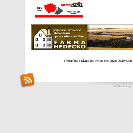
Připomínky a návrhy zasílejte na info (zavin.) rakovnicko
© Elza Design