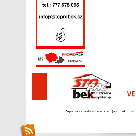
Připomínky a návrhy zasílejte na info (zavin.) rakovnicko