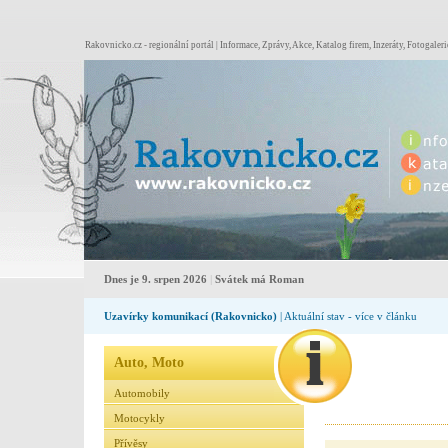
Rakovnicko.cz - regionální portál | Informace, Zprávy, Akce, Katalog firem, Inzeráty, Fotogaleri
Dnes je 9. srpen 2026
|
Svátek má Roman
Uzavírky komunikací (Rakovnicko)
| Aktuální stav - více v článku
Auto, Moto
Automobily
Motocykly
Přívěsy