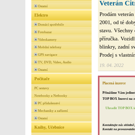
Veterán Cit
Ostatní
Prodám veterán
Elektro
2001, od té dob
Domácí spotřebiče
stavu. Všechny 
Fotobazar
příručka. Vozid
Videokamery
blinkry, zadní s
Mobilní telefony
Prodej s vlastn
GPS navigace
TV, DVD, Video, Audio
19. 04. 2022
Ostatní
Počítače
Placená inzerce
PC sestavy
Přinášíme Vám jedineč
Notebooky a Netbooky
TOP BOX Inzerci na za
PC příslušenství
Uhradit TOP BOX in
Mechaniky a zařízení
Ostatní
Kontaktujte nás ohledně 
Knihy, Učebnice
Kontakt na provozovatele