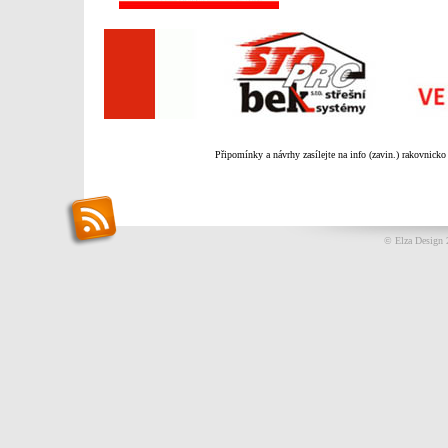
Připomínky a návrhy zasílejte na info (zavin.) rakovnicko
© Elza Design