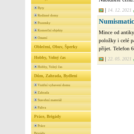
Byty
|
14. 12. 2021
Rodinné domy
Numismatic
Pozemky
Komerční objekty
Mince od antiky
Ostatní
položky i celé 
Oblečení, Obuv, Šperky
přijet. Telefon 
Hobby, Volný čas
|
22. 05. 2021
Hobby, Volný čas
Dům, Zahrada, Bydlení
Vnitřní vybavení domu
Zahrada
Stavební materiál
Paliva
Práce, Brigády
Práce
Brigády