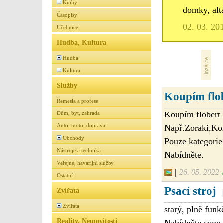
Knihy
domky, alt
Časopisy
02. 03. 20
Učebnice
Hudba, Kultura
Hudba
Kultura
Služby
Koupím flob
Řemesla a profese
Koupím flobert 
Dům, byt, zahrada
Auto, moto, doprava
Např.Zoraki,Ko
Obchody
Pouze kategorie
Nástroje a technika
Nabídněte.
Veřejné, havarijní služby
|
26. 05. 2022
Ostatní
Psací stroj
Zvířata
|
Zvířata
starý, plně funkč
Reality, Nemovitosti
Nabídněte cenu.