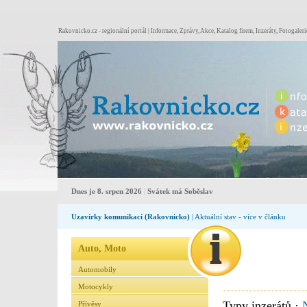
Rakovnicko.cz - regionální portál | Informace, Zprávy, Akce, Katalog firem, Inzeráty, Fotogaleri
Dnes je 8. srpen 2026
|
Svátek má Soběslav
Uzavírky komunikací (Rakovnicko)
| Aktuální stav - více v článku
Auto, Moto
Automobily
Motocykly
Typy inzerátů ·
Přívěsy