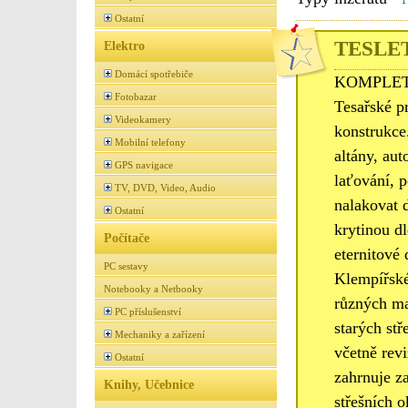
Ostatní
TESLET 
Elektro
Domácí spotřebiče
KOMPLETNÍ
Fotobazar
Tesařské p
Videokamery
konstrukce
Mobilní telefony
altány, au
GPS navigace
laťování, p
TV, DVD, Video, Audio
nalakovat 
Ostatní
krytinou dl
Počítače
eternitové
PC sestavy
Klempířské
Notebooky a Netbooky
různých ma
PC příslušenství
starých st
Mechaniky a zařízení
včetně rev
Ostatní
zahrnuje z
Knihy, Učebnice
střešních o