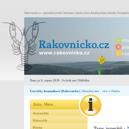
Rakovnicko.cz - regionální portál | Informace, Zprávy, Akce, Katalog firem, Inzeráty, Fotogaleri
Dnes je 6. srpen 2026
|
Svátek má Oldřiška
Uzavírky komunikací (Rakovnicko)
| Aktuální stav - více v článku
Auto, Moto
Automobily
Motocykly
Typy inzerátů ·
Přívěsy