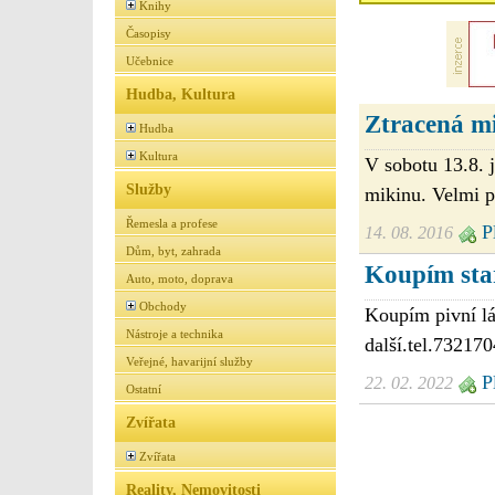
Knihy
Časopisy
Učebnice
Hudba, Kultura
Ztracená m
Hudba
Kultura
V sobotu 13.8. 
Služby
mikinu. Velmi p
Řemesla a profese
Pl
14. 08. 2016
Dům, byt, zahrada
Koupím star
Auto, moto, doprava
Obchody
Koupím pivní lá
Nástroje a technika
další.tel.732170
Veřejné, havarijní služby
Pl
22. 02. 2022
Ostatní
Zvířata
Zvířata
Reality, Nemovitosti