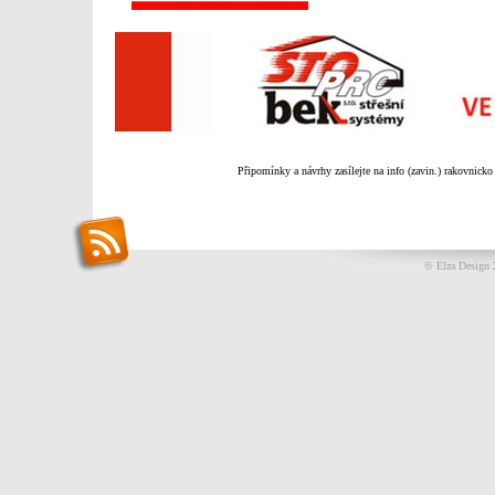
Připomínky a návrhy zasílejte na info (zavin.) rakovnicko
© Elza Design