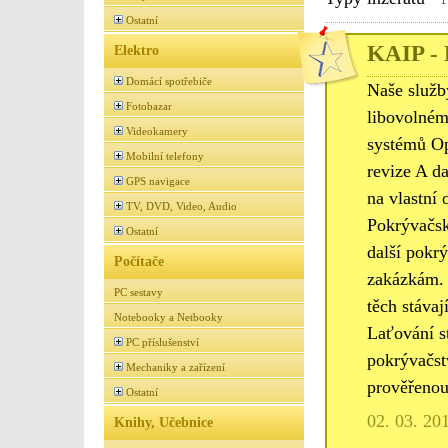
Ostatní
KAIP - 
Elektro
Domácí spotřebiče
Naše služb
Fotobazar
libovolném
Videokamery
systémů Op
Mobilní telefony
revize A d
GPS navigace
na vlastní 
TV, DVD, Video, Audio
Pokrývačské
Ostatní
další pokr
Počítače
zakázkám. 
PC sestavy
těch stáva
Notebooky a Netbooky
Laťování st
PC příslušenství
pokrývačst
Mechaniky a zařízení
prověřenou
Ostatní
02. 03. 20
Knihy, Učebnice