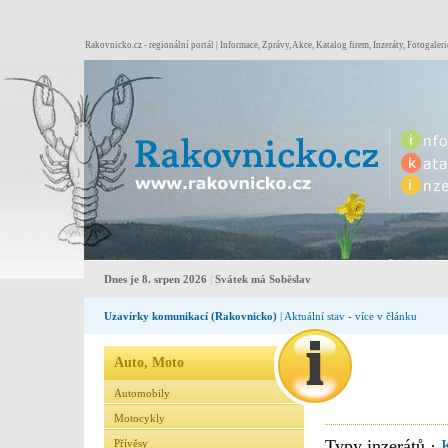
Rakovnicko.cz - regionální portál | Informace, Zprávy, Akce, Katalog firem, Inzeráty, Fotogaleri
Dnes je 8. srpen 2026
|
Svátek má Soběslav
Uzavírky komunikací (Rakovnicko)
| Aktuální stav - více v článku
Auto, Moto
Automobily
Motocykly
Typy inzerátů ·
Přívěsy