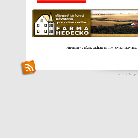
Připomínky a návrhy zasílejte na info (zavin.) rakovnicko
© Elza Design