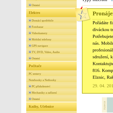
Ostatní
Pronáje
Elektro
Domácí spotřebiče
Pořádáte f
Fotobazar
diváckou tr
Videokamery
Potřebujete
Mobilní telefony
nás. Mobiln
GPS navigace
profesioná
TV, DVD, Video, Audio
sdružení, k
Ostatní
Kontaktujt
Počítače
816. Kompl
PC sestavy
Elznic, Ra
Notebooky a Netbooky
29. 04. 20
PC příslušenství
Mechaniky a zařízení
Ostatní
Knihy, Učebnice