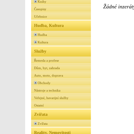
Knihy
Žádné inzeráty
Časopisy
Učebnice
Hudba, Kultura
Hudba
Kultura
Služby
Řemesla a profese
Dům, byt, zahrada
Auto, moto, doprava
Obchody
Nástroje a technika
Veřejné, havarijní služby
Ostatní
Zvířata
Zvířata
Reality, Nemovitosti