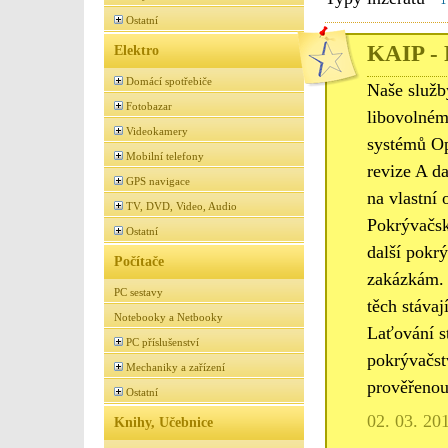
Ostatní
KAIP - 
Elektro
Domácí spotřebiče
Naše služb
Fotobazar
libovolném
Videokamery
systémů Op
Mobilní telefony
revize A d
GPS navigace
na vlastní 
TV, DVD, Video, Audio
Pokrývačské
Ostatní
další pokr
Počítače
zakázkám. 
PC sestavy
těch stáva
Notebooky a Netbooky
Laťování st
PC příslušenství
pokrývačst
Mechaniky a zařízení
prověřenou
Ostatní
02. 03. 20
Knihy, Učebnice