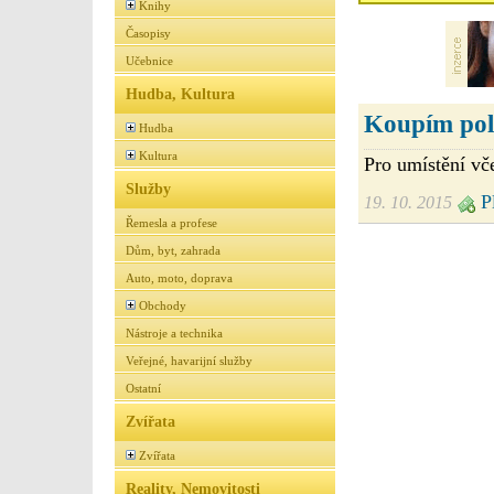
Knihy
Časopisy
Učebnice
Hudba, Kultura
Koupím pole
Hudba
Kultura
Pro umístění vč
Služby
Pl
19. 10. 2015
Řemesla a profese
Dům, byt, zahrada
Auto, moto, doprava
Obchody
Nástroje a technika
Veřejné, havarijní služby
Ostatní
Zvířata
Zvířata
Reality, Nemovitosti