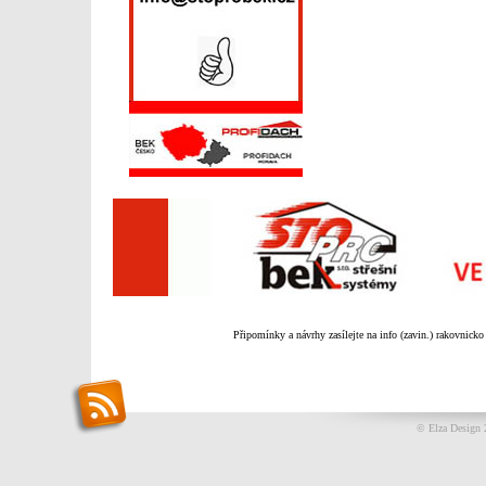
Připomínky a návrhy zasílejte na info (zavin.) rakovnicko
© Elza Design