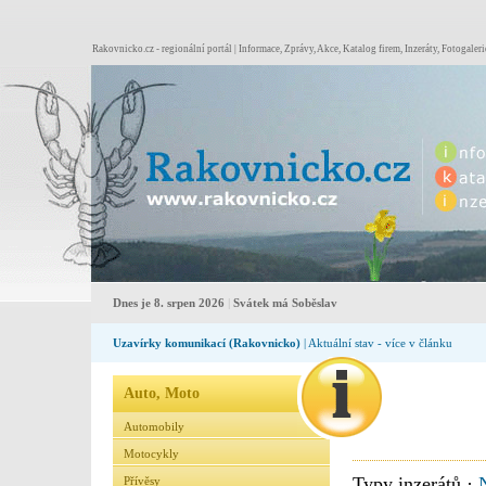
Rakovnicko.cz - regionální portál | Informace, Zprávy, Akce, Katalog firem, Inzeráty, Fotogaleri
Dnes je 8. srpen 2026
|
Svátek má Soběslav
Uzavírky komunikací (Rakovnicko)
| Aktuální stav - více v článku
Auto, Moto
Automobily
Motocykly
Typy inzerátů ·
Přívěsy