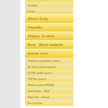
Turistika
Ostatní
Zdraví, Krása
Seznamka
Zdarma, Za odvoz
Bazar - Různé oznámení
Inzertní servis
Všeobecné podmínky inzerce
Jak vložit inzerát zdarma?
CENÍK služeb inzerce
TOP Box inzerce
Platební systém PAYPAL
Časté dotazy - FAQ
Nápov?da - diskuse
Provozovatel