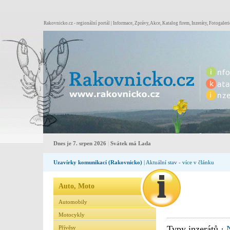
Rakovnicko.cz - regionální portál | Informace, Zprávy, Akce, Katalog firem, Inzeráty, Fotogaleri
Dnes je 7. srpen 2026
|
Svátek má Lada
Uzavírky komunikací (Rakovnicko)
| Aktuální stav - více v článku
Auto, Moto
Automobily
Motocykly
Typy inzerátů ·
Přívěsy