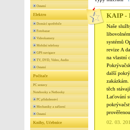
Ostatní
KAIP - 
Elektro
Domácí spotřebiče
Naše služb
Fotobazar
libovolném
Videokamery
systémů Op
Mobilní telefony
revize A d
GPS navigace
na vlastní 
TV, DVD, Video, Audio
Pokrývačské
Ostatní
další pokr
Počítače
zakázkám. 
PC sestavy
těch stáva
Notebooky a Netbooky
Laťování st
PC příslušenství
pokrývačst
Mechaniky a zařízení
prověřenou
Ostatní
02. 03. 20
Knihy, Učebnice