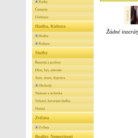
Knihy
Časopisy
Učebnice
Hudba, Kultura
Žádné inzeráty
Hudba
Kultura
Služby
Řemesla a profese
Dům, byt, zahrada
Auto, moto, doprava
Obchody
Nástroje a technika
Veřejné, havarijní služby
Ostatní
Zvířata
Zvířata
Reality, Nemovitosti