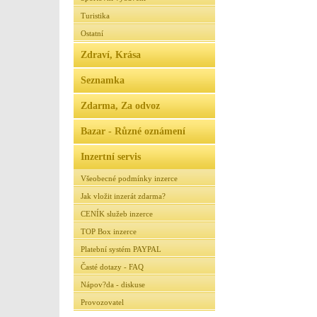
Turistika
Ostatní
Zdraví, Krása
Seznamka
Zdarma, Za odvoz
Bazar - Různé oznámení
Inzertní servis
Všeobecné podmínky inzerce
Jak vložit inzerát zdarma?
CENÍK služeb inzerce
TOP Box inzerce
Platební systém PAYPAL
Časté dotazy - FAQ
Nápov?da - diskuse
Provozovatel