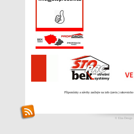
Připomínky a návrhy zasílejte na info (zavin.) rakovnicko
© Elza Design