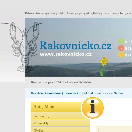
Rakovnicko.cz - regionální portál | Informace, Zprávy, Akce, Katalog firem, Inzeráty, Fotogaleri
Dnes je 8. srpen 2026
|
Svátek má Soběslav
Uzavírky komunikací (Rakovnicko)
| Aktuální stav - více v článku
Auto, Moto
Automobily
Motocykly
|
Přívěsy