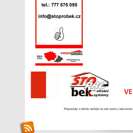
Připomínky a návrhy zasílejte na info (zavin.) rakovnicko