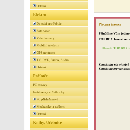
Ostatní
. .
Elektro
Domácí spotřebiče
Placená inzerce
Fotobazar
Přinášíme Vám jedineč
Videokamery
TOP BOX Inzerci na za
Mobilní telefony
Uhradit TOP BOX in
GPS navigace
TV, DVD, Video, Audio
Kontaktujte nás ohledně 
Ostatní
Kontakt na provozovatele
Počítače
PC sestavy
Notebooky a Netbooky
PC příslušenství
Mechaniky a zařízení
Ostatní
Knihy, Učebnice