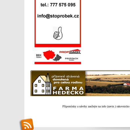
Připomínky a návrhy zasílejte na info (zavin.) rakovnicko