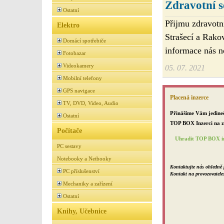
Zdravotní s
Ostatní
Přijmu zdravotn
Elektro
Strašecí a Rako
Domácí spotřebiče
informace nás n
Fotobazar
Videokamery
05. 07. 2021
Mobilní telefony
GPS navigace
Placená inzerce
TV, DVD, Video, Audio
Přinášíme Vám jedineč
Ostatní
TOP BOX Inzerci na za
Počítače
Uhradit TOP BOX in
PC sestavy
Notebooky a Netbooky
Kontaktujte nás ohledně 
PC příslušenství
Kontakt na provozovatele
Mechaniky a zařízení
Ostatní
Knihy, Učebnice