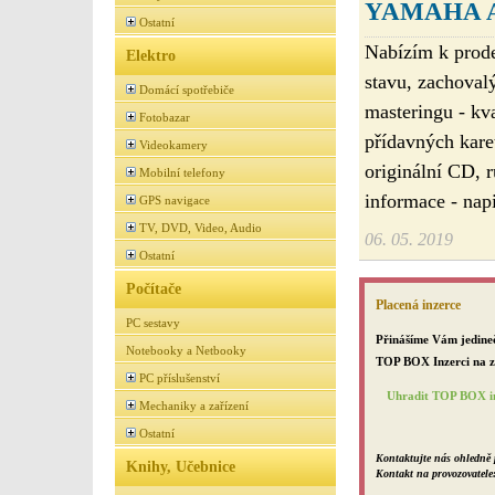
YAMAHA 
Ostatní
Nabízím k prode
Elektro
stavu, zachoval
Domácí spotřebiče
masteringu - kv
Fotobazar
přídavných karet
Videokamery
originální CD, 
Mobilní telefony
informace - napi
GPS navigace
TV, DVD, Video, Audio
06. 05. 2019
Ostatní
Počítače
Placená inzerce
PC sestavy
Přinášíme Vám jedineč
Notebooky a Netbooky
TOP BOX Inzerci na za
PC příslušenství
Uhradit TOP BOX in
Mechaniky a zařízení
Ostatní
Kontaktujte nás ohledně 
Knihy, Učebnice
Kontakt na provozovatele