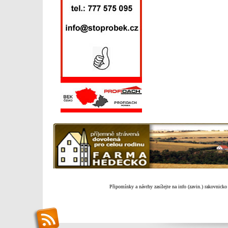
Připomínky a návrhy zasílejte na info (zavin.) rakovnicko