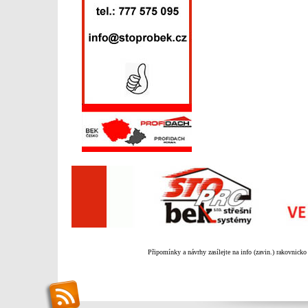
Připomínky a návrhy zasílejte na info (zavin.) rakovnicko