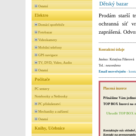
Dětský bazar
Ostatní
Prodám starší t
Elektro
ochranná síť v
Domácí spotřebiče
zaprášená. Odvoz
Fotobazar
Videokamery
Mobilní telefony
Kontaktní údaje
GPS navigace
Jméno: Kristýna Fišerová
TV, DVD, Video, Audio
Tel.:
neuvedeno
Ostatní
Email nezveřejněn
- kont
Počítače
Placená inzerce
PC sestavy
Notebooky a Netbooky
Přinášíme Vám jedineč
TOP BOX Inzerci na za
PC příslušenství
Mechaniky a zařízení
Uhradit TOP BOX in
Ostatní
Knihy, Učebnice
Kontaktujte nás ohledně 
Kontakt na provozovatele