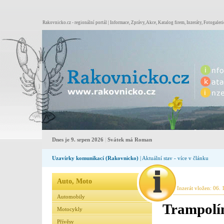
Rakovnicko.cz - regionální portál | Informace, Zprávy, Akce, Katalog firem, Inzeráty, Fotogaleri
Dnes je 9. srpen 2026
|
Svátek má Roman
Uzavírky komunikací (Rakovnicko)
| Aktuální stav - více v článku
Auto, Moto
Inzerát vložen: 06. 
Automobily
Trampolí
Motocykly
Přívěsy