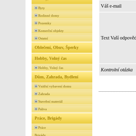
Váš e-mail
Byty
Rodinné domy
Pozemky
Komerční objekty
Text Vaší odpověd
Ostatní
Oblečení, Obuv, Šperky
Hobby, Volný čas
Hobby, Volný čas
Kontrolní otázka
Dům, Zahrada, Bydlení
Vnitřní vybavení domu
Zahrada
Stavební materiál
Paliva
Práce, Brigády
Práce
Brigády