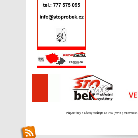
Připomínky a návrhy zasílejte na info (zavin.) rakovnicko