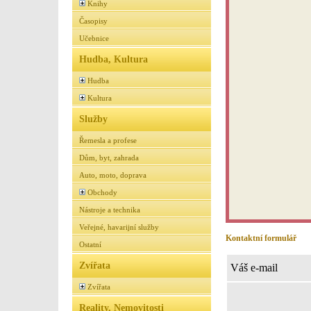
Knihy
Časopisy
Učebnice
Hudba, Kultura
Hudba
Kultura
Služby
Řemesla a profese
Dům, byt, zahrada
Auto, moto, doprava
Obchody
Nástroje a technika
Veřejné, havarijní služby
Kontaktní formulář
Ostatní
Zvířata
Váš e-mail
Zvířata
Reality, Nemovitosti