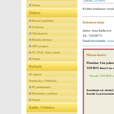
Zdarma, Za odvoz
Ostatní
Kvalitní posekanou vysoko
Elektro
Domácí spotřebiče
Kontaktní údaje
Fotobazar
Jméno: Irena Kadlecová
Videokamery
Tel.: 724358775
Mobilní telefony
Email nezveřejněn
- kont
GPS navigace
TV, DVD, Video, Audio
Placená inzerce
Ostatní
Přinášíme Vám jedineč
Počítače
TOP BOX Inzerci na za
PC sestavy
Uhradit TOP BOX in
Notebooky a Netbooky
PC příslušenství
Kontaktujte nás ohledně 
Mechaniky a zařízení
Kontakt na provozovatele
Ostatní
Knihy, Učebnice