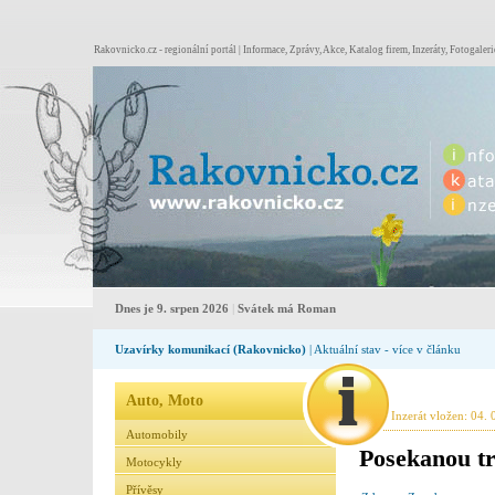
Rakovnicko.cz - regionální portál | Informace, Zprávy, Akce, Katalog firem, Inzeráty, Fotogaleri
Dnes je 9. srpen 2026
|
Svátek má Roman
Uzavírky komunikací (Rakovnicko)
| Aktuální stav - více v článku
Auto, Moto
Inzerát vložen: 04. 
Automobily
Posekanou t
Motocykly
Přívěsy