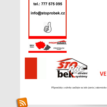
Připomínky a návrhy zasílejte na info (zavin.) rakovnicko