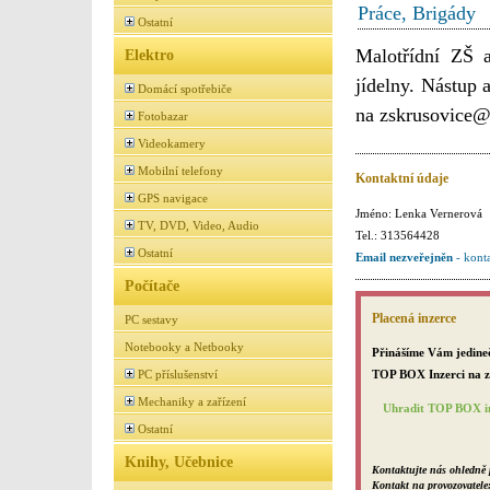
Práce, Brigády
Ostatní
Malotřídní ZŠ 
Elektro
jídelny. Nástup
Domácí spotřebiče
na zskrusovice@
Fotobazar
Videokamery
Mobilní telefony
Kontaktní údaje
GPS navigace
Jméno: Lenka Vernerová
TV, DVD, Video, Audio
Tel.: 313564428
Ostatní
Email nezveřejněn
- kont
Počítače
Placená inzerce
PC sestavy
Notebooky a Netbooky
Přinášíme Vám jedineč
TOP BOX Inzerci na za
PC příslušenství
Mechaniky a zařízení
Uhradit TOP BOX in
Ostatní
Knihy, Učebnice
Kontaktujte nás ohledně 
Kontakt na provozovatele