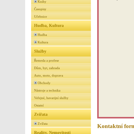
Knihy
Časopisy
Učebnice
Hudba, Kultura
Hudba
Kultura
Služby
Řemesla a profese
Dům, byt, zahrada
Auto, moto, doprava
Obchody
Nástroje a technika
Veřejné, havarijní služby
Ostatní
Zvířata
Zvířata
Kontaktní for
Reality, Nemovitosti