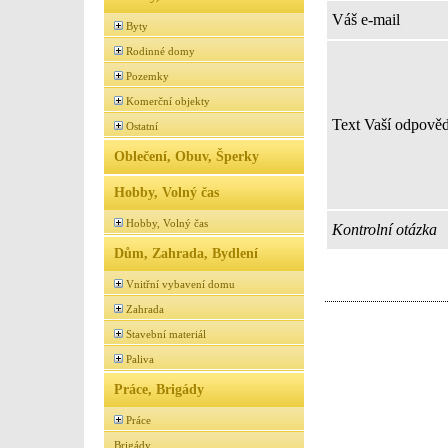
Váš e-mail
Byty
Rodinné domy
Pozemky
Komerční objekty
Text Vaší odpověd
Ostatní
Oblečení, Obuv, Šperky
Hobby, Volný čas
Hobby, Volný čas
Kontrolní otázka
Dům, Zahrada, Bydlení
Vnitřní vybavení domu
Zahrada
Stavební materiál
Paliva
Práce, Brigády
Práce
Brigády