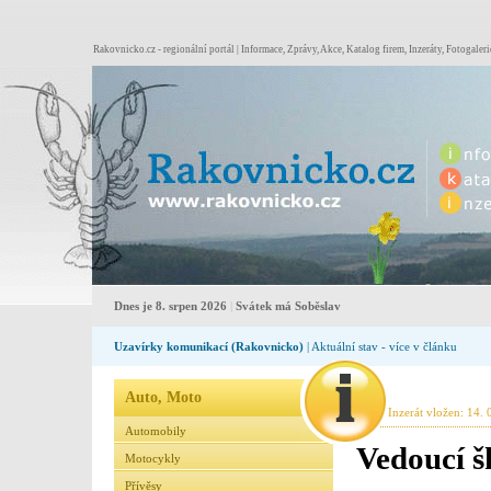
Rakovnicko.cz - regionální portál | Informace, Zprávy, Akce, Katalog firem, Inzeráty, Fotogaleri
Dnes je 8. srpen 2026
|
Svátek má Soběslav
Uzavírky komunikací (Rakovnicko)
| Aktuální stav - více v článku
Auto, Moto
Inzerát vložen: 14. 
Automobily
Vedoucí 
Motocykly
Přívěsy