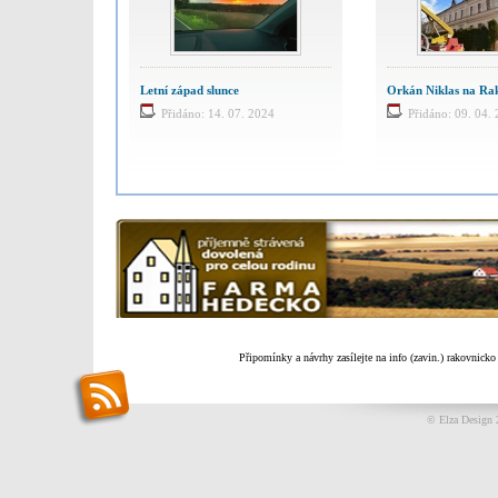
Letní západ slunce
Orkán Niklas na Ra
Přidáno: 14. 07. 2024
Přidáno: 09. 04.
Připomínky a návrhy zasílejte na info (zavin.) rakovnicko
© Elza Design