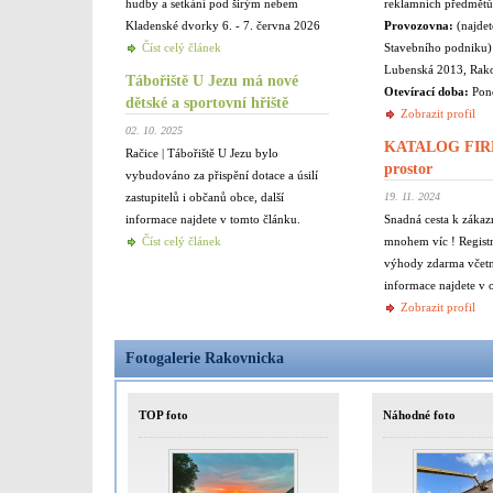
hudby a setkání pod širým nebem
reklamních předmětů 
Kladenské dvorky 6. - 7. června 2026
Provozovna:
(najdet
Číst celý článek
Stavebního podniku)
Lubenská 2013, Rak
Tábořiště U Jezu má nové
Otevírací doba:
Pond
dětské a sportovní hřiště
Zobrazit profil
02. 10. 2025
KATALOG FIR
Račice | Tábořiště U Jezu bylo
prostor
vybudováno za přispění dotace a úsilí
zastupitelů i občanů obce, další
19. 11. 2024
informace najdete v tomto článku.
Snadná cesta k zákaz
Číst celý článek
mnohem víc ! Registr
výhody zdarma včetně
informace najdete v 
Zobrazit profil
Fotogalerie Rakovnicka
TOP foto
Náhodné foto