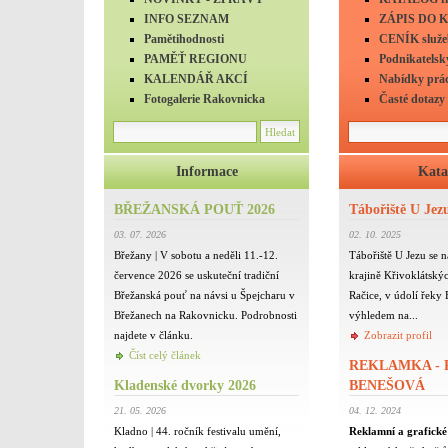
INFO SEZNAM
ZÁPIS DO 
Pamětihodnosti
CENÍK služeb
PAMĚŤ REGIONU
Podnikatelský
KALENDÁŘ AKCÍ
Nabídky prá
Fotogalerie Rakovnicka
Časté dotazy
Informace
Kata
BŘEŽANSKÁ POUŤ 2026
Tábořiště U Jez
03. 07. 2026
02. 10. 2025
Břežany | V sobotu a neděli 11.-12.
Tábořiště U Jezu se 
července 2026 se uskuteční tradiční
krajině Křivoklátskýc
Břežanská pouť na návsi u Špejcharu v
Račice, v údolí řeky
Břežanech na Rakovnicku. Podrobnosti
výhledem na...
najdete v článku.
Zobrazit profil
Číst celý článek
REKLAMKA -
Kladenské dvorky 2026
BENEŠOVÁ
21. 05. 2026
04. 12. 2024
Kladno | 44. ročník festivalu umění,
Reklamní a grafické