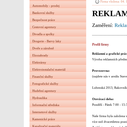
Firma vložena: 04. 
Automobily - prodej
REKLAM
Bankovní služby
Bezpečnost práce
Zaměření:
Rekla
Cestovní agentury
Divadla a spolky
Drogerie - Barvy laky
Profil firmy
Dveře a zárubně
Reklamní a grafické prác
Ekozahrady
Výroba reklamních předmě
Elektrárny
Elektroinstalační materiál
Provozovna:
(najdete nás v areálu Sta
Finanční služby
Fotografické služby
Lubenská 2013, Rakovník
Hudební agentury
Hydraulika
Otevírací doba:
Pondělí - Pátek 7:00 - 15
Informační střediska
Internetové služby
Naše firma byla založena
Kamenické práce
více než dvacetiletou praxi
Kanalizační materiály