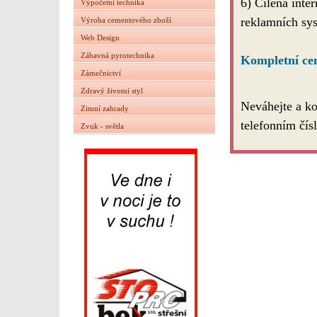
6) Cílená inte
Výpočetní technika
reklamních sys
Výroba cementového zboží
Web Design
Zábavná pyrotechnika
Kompletní ce
Zámečnictví
Zdravý životní styl
Neváhejte a ko
Zimní zahrady
telefonním čí
Zvuk - světla