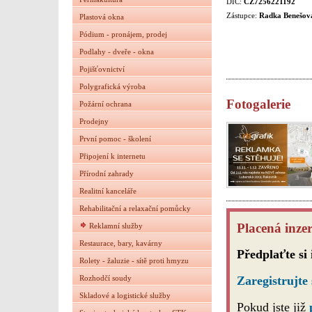
DIČ:
CZ7256221192
Zástupce:
Radka Benešov
Plastová okna
Pódium - pronájem, prodej
Podlahy - dveře - okna
Pojišťovnictví
Polygrafická výroba
Fotogalerie
Požární ochrana
Prodejny
První pomoc - školení
Připojení k internetu
Přírodní zahrady
Realitní kanceláře
Rehabilitační a relaxační pomůcky
Placená inzer
Reklamní služby
Restaurace, bary, kavárny
Předplaťte si
Rolety - žaluzie - sítě proti hmyzu
Rozhodčí soudy
Zaregistrujte 
Skladové a logistické služby
Pokud jste již