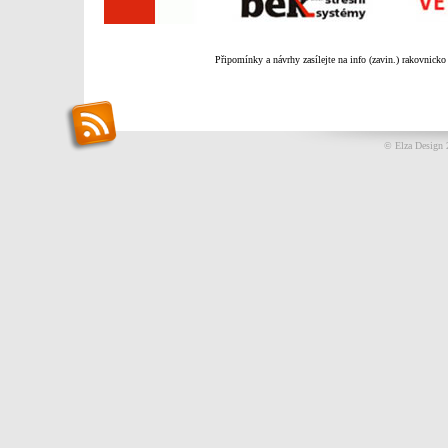
Připomínky a návrhy zasílejte na info (zavin.) rakovnicko
© Elza Design