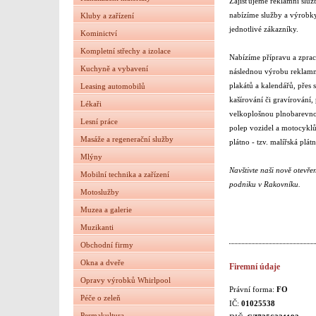
Zajišťujeme reklamní služb
nabízíme služby a výrobk
Kluby a zařízení
jednotlivé zákazníky.
Kominictví
Kompletní střechy a izolace
Nabízíme přípravu a zprac
Kuchyně a vybavení
následnou výrobu reklamní
plakátů a kalendářů, přes 
Leasing automobilů
kašírování či gravírování, 
Lékaři
velkoplošnou plnobarevnou
Lesní práce
polep vozidel a motocyklů
Masáže a regenerační služby
plátno - tzv. malířská plá
Mlýny
Navštivte naši nově otevř
Mobilní technika a zařízení
podniku v Rakovníku.
Motoslužby
Muzea a galerie
Muzikanti
Obchodní firmy
Okna a dveře
Firemní údaje
Opravy výrobků Whirlpool
Právní forma:
FO
Péče o zeleň
IČ:
01025538
Permakultura