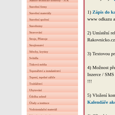
Stanice technické kontroly - STK
Stavební firmy
1)
Zápis do k
Stavební materiály
www odkazu a 
Stavební spoření
Stavebniny
2) Umístění re
Stravování
Stroje, Přístroje
Rakovnicko.cz
Strojírenství
Střechy, krytiny
3) Textovou pr
Svítidla
Tisková média
4) Možnost př
Topenářství a instalatérství
Inzerce / 
Topení, tepelné zářiče
!!!
Truhlářství
Ubytování
5) Vložení kom
Údržba zeleně
Kalendáře ak
Úřady a instituce
Vodoinstalační materiál