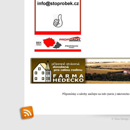
Připomínky a návrhy zasílejte na info (zavin.) rakovnicko
© Elza Design