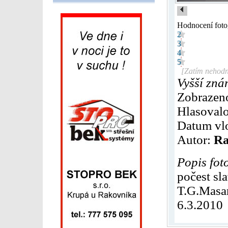
Hodnocení foto
2
3
4
5
[Zatím nehodn
Vyšší zná
Zobrazen
Hlasovalo
Datum vl
Autor:
Ra
Popis fot
počest sl
T.G.Masa
6.3.2010