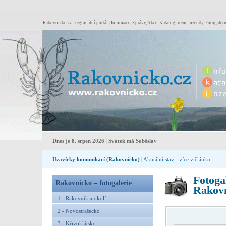
Rakovnicko.cz - regionální portál | Informace, Zprávy, Akce, Katalog firem, Inzeráty, Fotogaleri
Dnes je 8. srpen 2026
|
Svátek má Soběslav
Uzavírky komunikací (Rakovnicko)
| Aktuální stav - více v článku
Fotoga
Rakovnicko – fotogalerie
Rakovn
1 - Rakovník a okolí
2 - Novostrašecko
3 - Křivoklátsko