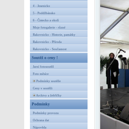
4 - Jesenicko
5 - Poddžbánsko
6 - Čistecko a okolí
Moje fotogalerie - různé
Rakovnicko - Historie, památky
Rakovnicko - Příroda
Rakovnicko - Současnost
Soutěž o ceny !
Jarní fotosoutěž
Foto měsíce
Podmínky soutěže
Ceny v soutěži
Archivy a žebříčky
Podmínky
Podmínky provozu
Ochrana dat
Nápověda