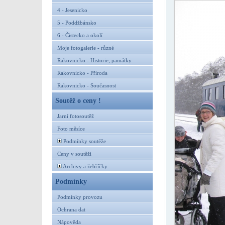
4 - Jesenicko
5 - Poddžbánsko
6 - Čistecko a okolí
Moje fotogalerie - různé
Rakovnicko - Historie, památky
Rakovnicko - Příroda
Rakovnicko - Současnost
Soutěž o ceny !
Jarní fotosoutěž
Foto měsíce
Podmínky soutěže
Ceny v soutěži
Archivy a žebříčky
Podmínky
Podmínky provozu
Ochrana dat
Nápověda