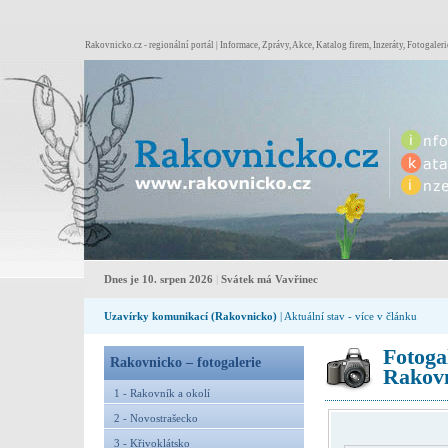
Rakovnicko.cz - regionální portál | Informace, Zprávy, Akce, Katalog firem, Inzeráty, Fotogaleri
Dnes je 10. srpen 2026
|
Svátek má Vavřinec
Uzavírky komunikací (Rakovnicko)
| Aktuální stav - více v článku
Fotoga
Rakovnicko – fotogalerie
Rakovn
1 - Rakovník a okolí
2 - Novostrašecko
3 - Křivoklátsko