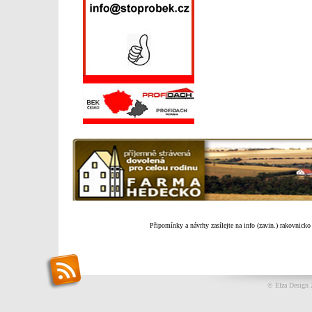
Připomínky a návrhy zasílejte na info (zavin.) rakovnicko
© Elza Design