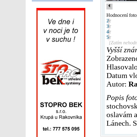
Hodnocení foto
2
3
4
5
[Zatím nehodn
Vyšší zná
Zobrazen
Hlasovalo
Datum vl
Autor:
Ra
Popis fot
stochovsk
oslavám a
Lánech. S