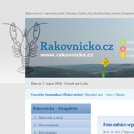
Rakovnicko.cz - regionální portál | Informace, Zprávy, Akce, Katalog firem, Inzeráty, Fotogaleri
Dnes je 7. srpen 2026
|
Svátek má Lada
Uzavírky komunikací (Rakovnicko)
| Aktuální stav - více v článku
Rakovnicko - fotogalerie
1 - Rakovník a okolí
Foto měsíce srp
2 - Novostrašecko
05. 10. 2011
Rakovn
3 - Křivoklátsko