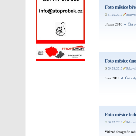
Foto měsíce bř
31. 05. 2010
Rakovn
březen 2010
Číst c
Foto měsíce ún
09. 03. 2010
Rakovn
únor 2010
Číst cel
Foto měsíce led
06. 02. 2010
Rakovn
Vítězná fotografie mě