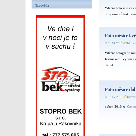
Nápověda
Vítězné foto měsíce 
od sponzorů Rakovnic
Foto měsíce kv
01. 06. 2010
Rakovn
Vítězná fotografie mě
Jesenickem. Výherce z
článek
Foto měsíce du
31. 05. 2010
Rakovn
duben 2010
Číst c