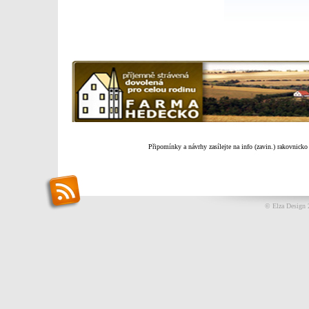
Připomínky a návrhy zasílejte na info (zavin.) rakovnicko
© Elza Design