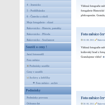
4 - Jesenicko
Vítězná fotografie mě
fotogalerie Historick
5 - Poddžbánsko
překvapením. Gratulu
6 - Čistecko a okolí
Moje fotogalerie - různé
Rakovnicko - Historie, památky
Foto měsíce če
Rakovnicko - Příroda
Rakovnicko - Současnost
10. 08. 2011
Rakovn
Soutěž o ceny !
Vítězná fotografie 
královský hrad z foto
Jarní fotosoutěž
Gratulujeme vítězi!
Foto měsíce
Podmínky soutěže
Ceny v soutěži
Archivy a žebříčky
Foto měsíce - archiv
Podmínky
Foto měsíce če
Podmínky provozu
Ochrana dat
30. 06. 2011
Rakovn