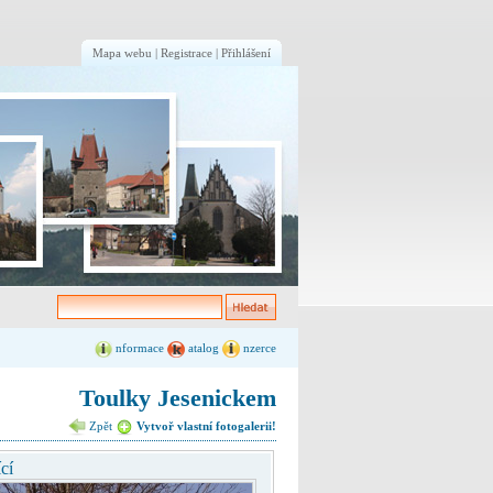
Mapa webu
|
Registrace
|
Přihlášení
nformace
atalog
nzerce
Toulky Jesenickem
Zpět
Vytvoř vlastní fotogalerii!
cí