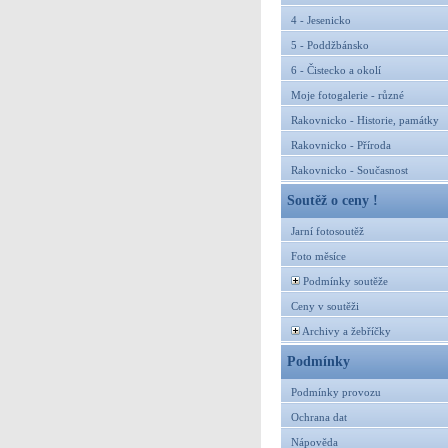
4 - Jesenicko
5 - Poddžbánsko
6 - Čistecko a okolí
Moje fotogalerie - různé
Rakovnicko - Historie, památky
Rakovnicko - Příroda
Rakovnicko - Současnost
Soutěž o ceny !
Jarní fotosoutěž
Foto měsíce
Podmínky soutěže
Ceny v soutěži
Archivy a žebříčky
Podmínky
Podmínky provozu
Ochrana dat
Nápověda