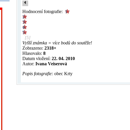
Hodnocení fotografie:
1
2
3
4
5
[5]
Vyšší známka = více bodů do soutěže!
Zobrazeno:
2318×
Hlasovalo:
8
Datum vložení:
22. 04. 2010
Autor:
Ivana Veiserová
Popis fotografie:
obec Krty