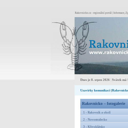
Rakovnicko.cz - regionální portál | Informace, Zp
Dnes je 8. srpen 2026
|
Svátek má 
Uzavírky komunikací (Rakovnick
Rakovnicko – fotogalerie
1 - Rakovník a okolí
2 - Novostrašecko
3 - Křivoklátsko