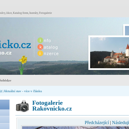
rávy, Akce, Katalog firem, Inzeráty, Fotogalerie
Soběslav
o)
| Aktuální stav - více v článku
Fotogalerie
Rakovnicko.cz
Předcházející
|
Následují