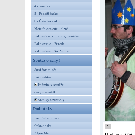
4 - Jesenicko
5 - Poddžbánsko
6 - Čistecko a okolí
Moje fotogalerie - různé
Rakovnicko - Historie, památky
Rakovnicko - Příroda
Rakovnicko - Současnost
Soutěž o ceny !
Jarní fotosoutěž
Foto měsíce
Podmínky soutěže
Ceny v soutěži
Archivy a žebříčky
Podmínky
Podmínky provozu
Ochrana dat
Nápověda
Hodnocení foto