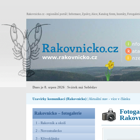
Rakovnicko.cz - regionální portál | Informace, Zprávy, Akce, Katalog firem, Inzeráty, Fotogaleri
Dnes je 8. srpen 2026
|
Svátek má Soběslav
Uzavírky komunikací (Rakovnicko)
| Aktuální stav - více v článku
Fotoga
Rakovnicko – fotogalerie
Rakovn
1 - Rakovník a okolí
2 - Novostrašecko
3 - Křivoklátsko