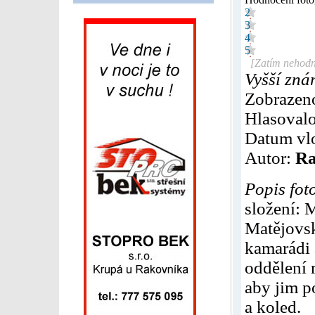
2
3
4
5
[Zatím nehodn
Vyšší zná
Zobrazen
Hlasovalo
Datum vl
Autor:
Ra
Popis fot
složení: 
Matějovský
kamarádi 
oddělení 
aby jim p
a koled.