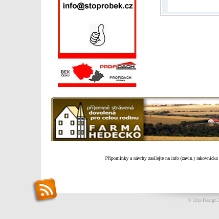
Připomínky a návrhy zasílejte na info (zavin.) rakovnicko
© Elza Design