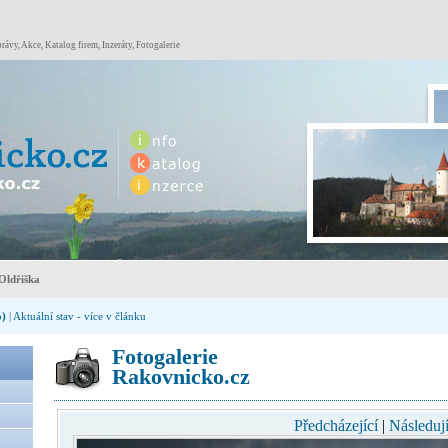
rávy, Akce, Katalog firem, Inzeráty, Fotogalerie
Oldřiška
o)
| Aktuální stav - více v článku
Fotogalerie
Rakovnicko.cz
Předcházející
|
Následují