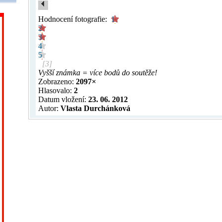
Hodnocení fotografie:
1
2
3
4
5
[3]
Vyšší známka = více bodů do soutěže!
Zobrazeno:
2097×
Hlasovalo:
2
Datum vložení:
23. 06. 2012
Autor:
Vlasta Durchánková