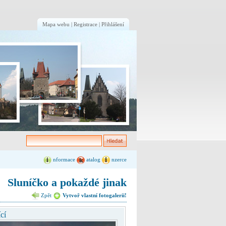
Mapa webu
|
Registrace
|
Přihlášení
nformace
atalog
nzerce
Sluníčko a pokaždé jinak
Zpět
Vytvoř vlastní fotogalerii!
cí