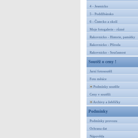
4 - Jesenicko
5 - Poddžbánsko
6 - Čistecko a okolí
Moje fotogalerie - různé
Rakovnicko - Historie, památky
Rakovnicko - Příroda
Rakovnicko - Současnost
Soutěž o ceny !
Jarní fotosoutěž
Foto měsíce
Podmínky soutěže
Ceny v soutěži
Archivy a žebříčky
Podmínky
Podmínky provozu
Ochrana dat
Nápověda