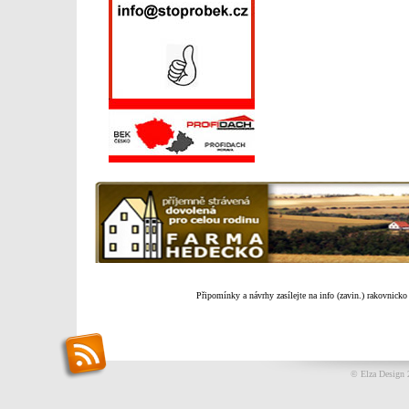
Připomínky a návrhy zasílejte na info (zavin.) rakovnicko
© Elza Design