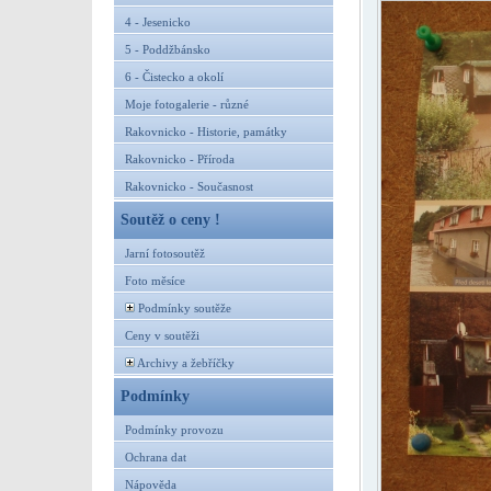
4 - Jesenicko
5 - Poddžbánsko
6 - Čistecko a okolí
Moje fotogalerie - různé
Rakovnicko - Historie, památky
Rakovnicko - Příroda
Rakovnicko - Současnost
Soutěž o ceny !
Jarní fotosoutěž
Foto měsíce
Podmínky soutěže
Ceny v soutěži
Archivy a žebříčky
Podmínky
Podmínky provozu
Ochrana dat
Nápověda