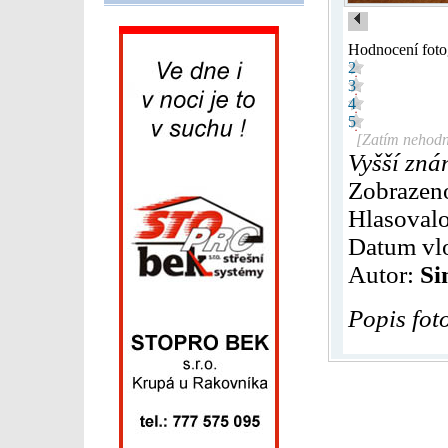
Hodnocení foto
2
3
4
5
[Zatím nehodn
Vyšší zná
Zobrazen
Hlasovalo
Datum vl
Autor:
Si
Popis fot