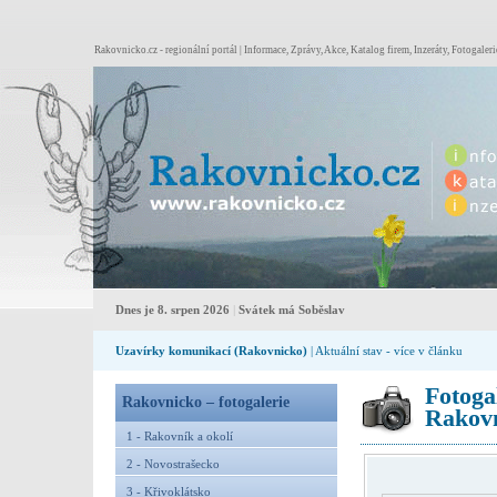
Rakovnicko.cz - regionální portál | Informace, Zprávy, Akce, Katalog firem, Inzeráty, Fotogaleri
Dnes je 8. srpen 2026
|
Svátek má Soběslav
Uzavírky komunikací (Rakovnicko)
| Aktuální stav - více v článku
Fotoga
Rakovnicko – fotogalerie
Rakovn
1 - Rakovník a okolí
2 - Novostrašecko
3 - Křivoklátsko