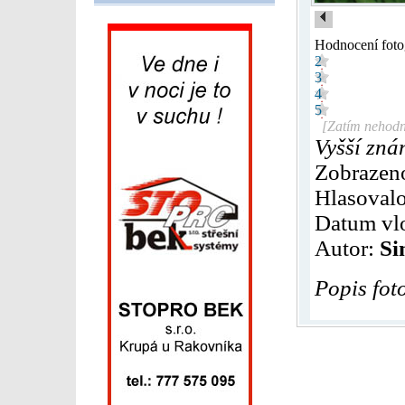
Hodnocení foto
2
3
4
5
[Zatím nehodn
Vyšší zná
Zobrazen
Hlasovalo
Datum vl
Autor:
Si
Popis fot