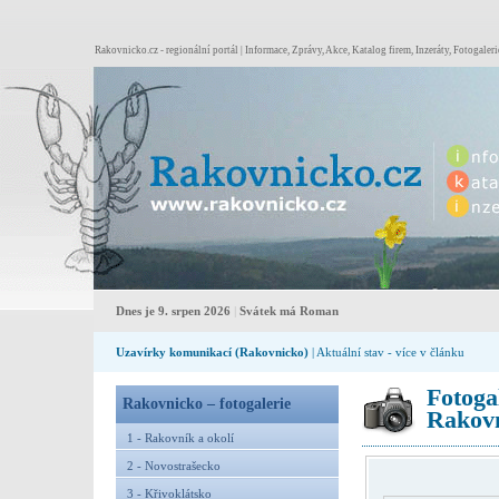
Rakovnicko.cz - regionální portál | Informace, Zprávy, Akce, Katalog firem, Inzeráty, Fotogaleri
Dnes je 9. srpen 2026
|
Svátek má Roman
Uzavírky komunikací (Rakovnicko)
| Aktuální stav - více v článku
Fotoga
Rakovnicko – fotogalerie
Rakovn
1 - Rakovník a okolí
2 - Novostrašecko
3 - Křivoklátsko