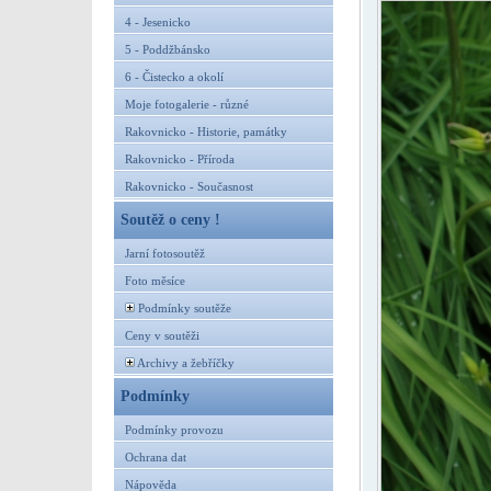
4 - Jesenicko
5 - Poddžbánsko
6 - Čistecko a okolí
Moje fotogalerie - různé
Rakovnicko - Historie, památky
Rakovnicko - Příroda
Rakovnicko - Současnost
Soutěž o ceny !
Jarní fotosoutěž
Foto měsíce
Podmínky soutěže
Ceny v soutěži
Archivy a žebříčky
Podmínky
Podmínky provozu
Ochrana dat
Nápověda