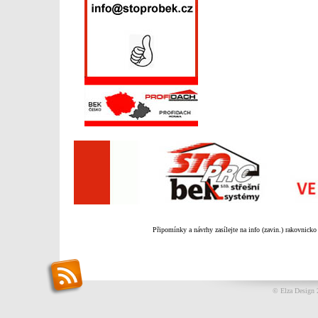
Připomínky a návrhy zasílejte na info (zavin.) rakovnicko
© Elza Design