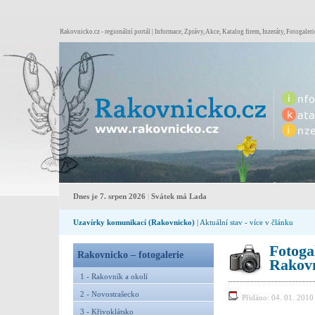
Rakovnicko.cz - regionální portál | Informace, Zprávy, Akce, Katalog firem, Inzeráty, Fotogaleri
Dnes je 7. srpen 2026
|
Svátek má Lada
Uzavírky komunikací (Rakovnicko)
| Aktuální stav - více v článku
Fotoga
Rakovnicko – fotogalerie
Rakovn
1 - Rakovník a okolí
2 - Novostrašecko
Přidáno: 04. 01. 201
3 - Křivoklátsko