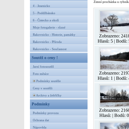
Zimní procházka u rybník
4 - Jesenicko
5 - Poddžbánsko
6 - Čistecko a okolí
Moje fotogalerie - různé
Rakovnicko - Historie, památky
Zobrazeno: 241
Hlasů: 5 | Bodů: 
Rakovnicko - Příroda
Rakovnicko - Současnost
Soutěž o ceny !
Jarní fotosoutěž
Zobrazeno: 219
Foto měsíce
Hlasů: 1 | Bodů: 
Podmínky soutěže
Ceny v soutěži
Archivy a žebříčky
Podmínky
Zobrazeno: 216
Podmínky provozu
Hlasů: | Bodů: 0
Ochrana dat
Nápověda