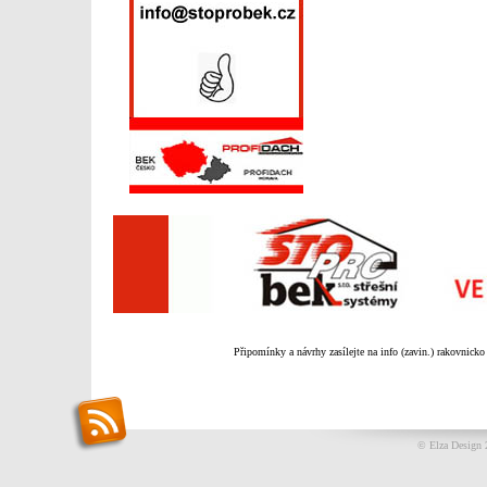
Připomínky a návrhy zasílejte na info (zavin.) rakovnicko
© Elza Design